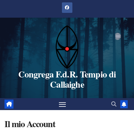
Salta
al
contenuto
Congrega F.d.R. Tempio di
Callaighe
Il mio Account