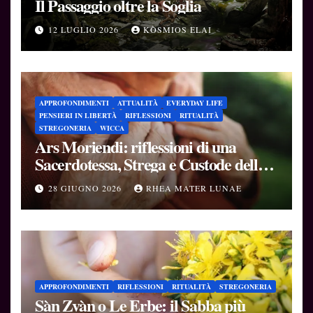
Il Passaggio oltre la Soglia
12 LUGLIO 2026
KÒSMIOS ELAI
APPROFONDIMENTI
ATTUALITÀ
EVERYDAY LIFE
PENSIERI IN LIBERTÀ
RIFLESSIONI
RITUALITÀ
STREGONERIA
WICCA
Ars Moriendi: riflessioni di una
Sacerdotessa, Strega e Custode delle
Soglie
28 GIUGNO 2026
RHEA MATER LUNAE
APPROFONDIMENTI
RIFLESSIONI
RITUALITÀ
STREGONERIA
Sàn Zvàn o Le Erbe: il Sabba più