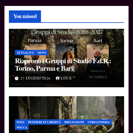
You missed
ATTUALITÀ
NEWS
Riaprono i Gruppi di Studio F.d.R.:
Torino, Parma e Bari|
27 LUGLIO 2026
LUCA
INIZI
PENSIERI IN LIBERTÀ
RIFLESSIONI
STREGONERIA
WICCA