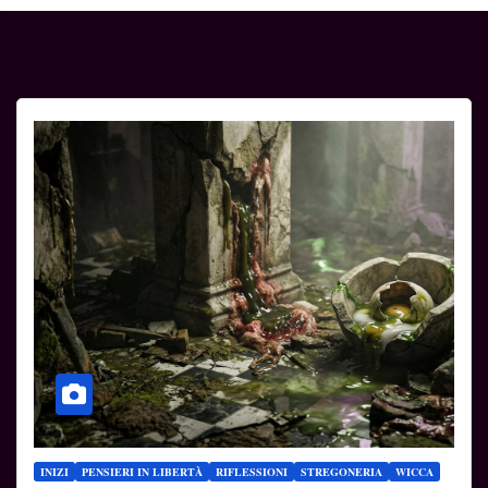
INIZI
PENSIERI IN LIBERTÀ
RIFLESSIONI
STREGONERIA
WICCA