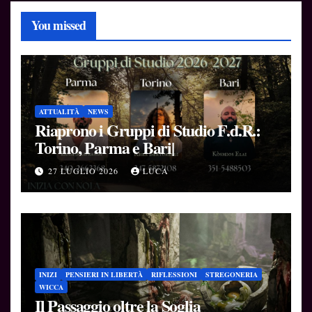
You missed
ATTUALITÀ
NEWS
Riaprono i Gruppi di Studio F.d.R.:
Torino, Parma e Bari|
27 LUGLIO 2026
LUCA
INIZI
PENSIERI IN LIBERTÀ
RIFLESSIONI
STREGONERIA
WICCA
Il Passaggio oltre la Soglia