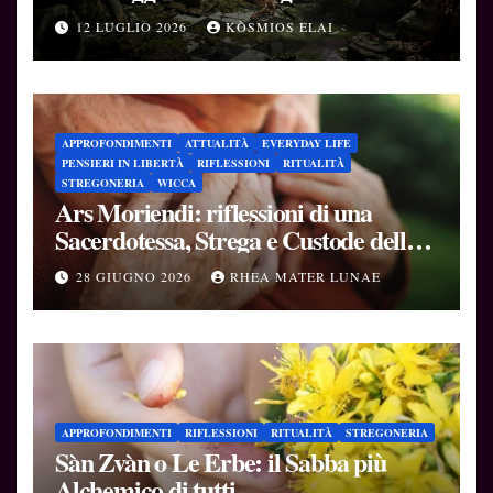
12 LUGLIO 2026
KÒSMIOS ELAI
APPROFONDIMENTI
ATTUALITÀ
EVERYDAY LIFE
PENSIERI IN LIBERTÀ
RIFLESSIONI
RITUALITÀ
STREGONERIA
WICCA
Ars Moriendi: riflessioni di una
Sacerdotessa, Strega e Custode delle
Soglie
28 GIUGNO 2026
RHEA MATER LUNAE
APPROFONDIMENTI
RIFLESSIONI
RITUALITÀ
STREGONERIA
Sàn Zvàn o Le Erbe: il Sabba più
Alchemico di tutti