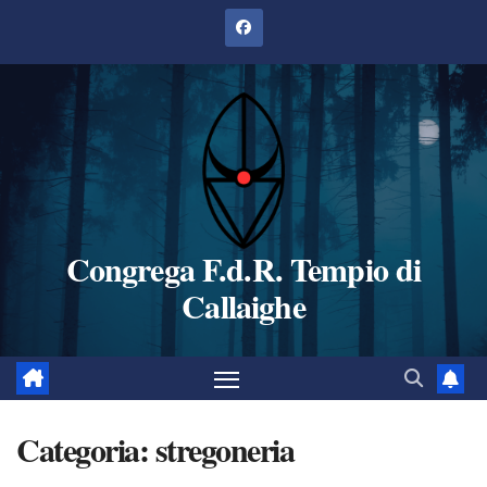
Salta
al
contenuto
Congrega F.d.R. Tempio di
Callaighe
Categoria:
stregoneria