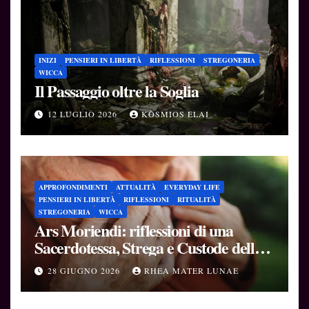
INIZI
PENSIERI IN LIBERTÀ
RIFLESSIONI
STREGONERIA
WICCA
Il Passaggio oltre la Soglia
12 LUGLIO 2026
KÒSMIOS ELAI
APPROFONDIMENTI
ATTUALITÀ
EVERYDAY LIFE
PENSIERI IN LIBERTÀ
RIFLESSIONI
RITUALITÀ
STREGONERIA
WICCA
Ars Moriendi: riflessioni di una
Sacerdotessa, Strega e Custode delle
Soglie
28 GIUGNO 2026
RHEA MATER LUNAE