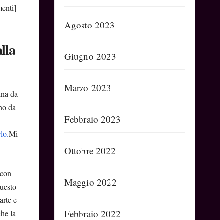
menti]
l
Agosto 2023
lla
Giugno 2023
Marzo 2023
ina da
nno da
Febbraio 2023
lo.
Mi
a
Ottobre 2022
 con
Maggio 2022
questo
arte e
Febbraio 2022
che la