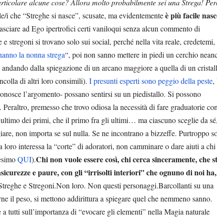
articolare alcune cose? Allora molto probabilmente sei una Strega! Pe
è più facile nas
lle/i che “Streghe si nasce”, scusate, ma evidentemente
asciare ad Ego ipertrofici certi vaniloqui senza alcun commento di
 e stregoni si trovano solo sui social, perché nella vita reale, credetemi,
 hanno la nonna strega
“, poi non sanno mettere in piedi un cerchio nean
andando dalla spiegazione di un arcano maggiore a quella di un cristall
colla di altri loro consimili).
I presunti esperti sono peggio della peste
,
conosce l’argomento- possano sentirsi su un piedistallo. Si possono
. Peraltro, premesso che trovo odiosa la necessità di fare graduatorie con
’ultimo dei primi, che il primo fra gli ultimi… ma ciascuno sceglie da sé,
iare, non importa se sul nulla. Se ne incontrano a bizzeffe. Purtroppo s
loro interessa la “corte” di adoratori, non camminare o dare aiuti a chi
Chi non vuole essere così, chi cerca sinceramente, che s
tesimo
QUI
).
icurezze e paure, con gli “irrisolti interiori” che ognuno di noi ha
 Streghe e Stregoni.Non loro. Non questi personaggi.Barcollanti su una
gerne il peso, si mettono addirittura a spiegare quel che nemmeno sanno.
 a tutti sull’importanza di “evocare gli elementi” nella Magia naturale