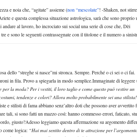
ezza e noia che, “agitate” assieme (
non “mescolate”
! -Shaken, not stirre
Ariete e questa complessa situazione astrologica, sarà che sono proprio 
 andare al lavoro, ho incrociato sui social una serie di cose che, Dèi
tre e sono le seguenti contrassegnate con il titolone e il numero a sinis
sa dello “streghe si nasce”mi stronca. Sempre. Perché o ci sei o ci fai.
roni in fila. Provo a spiegarla in modo semplice.Immaginate di leggere
e per la moda? Per i vestiti, il loro taglio e come questo può vestire un
a costumi, tendenze e colori? Allora molto probabilmente sei una stilista!
iste e stilisti di fama abbiano senz’altro doti che possono aver avvertito 
are tali, si sono fatti un mazzo così: hanno commesso errori, faticato, stu
’accordo, giusto?Adesso leggiamo questa affermazione su argomento diffe
ico come logica:
“Hai mai sentito dentro di te attrazione per l’argoment