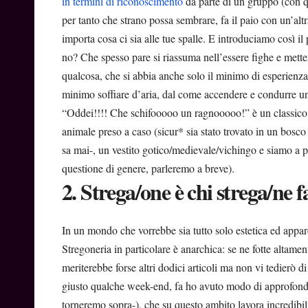
in termini di riconoscimento
da parte di un gruppo (con q
per tanto che strano possa sembrare, fa il paio con un’altr
importa cosa ci sia alle tue spalle. E introduciamo così il
no? Che spesso pare si riassuma nell’essere fighe e metter
qualcosa, che si abbia anche solo il minimo di esperienza
minimo soffiare d’aria, dal come accendere e condurre u
“Oddei!!!! Che schifooooo un ragnooooo!” è un classico. 
animale preso a caso (sicur* sia stato trovato in un bosco
sa mai-, un vestito gotico/medievale/vichingo e siamo a p
questione di genere, parleremo a breve).
2. Strega/one è chi strega/ne f
In un mondo che vorrebbe sia tutto solo estetica ed appar
Stregoneria in particolare è anarchica: se ne fotte altamen
meriterebbe forse altri dodici articoli ma non vi tedierò d
giusto qualche week-end, fa ho avuto modo di approfondir
torneremo sopra-), che su questo ambito lavora incredibilm