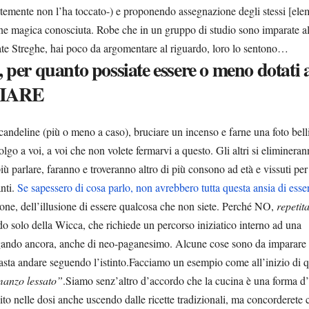
temente non l’ha toccato-) e proponendo assegnazione degli stessi [ele
ione magica conosciuta. Robe che in un gruppo di studio sono imparate a
ate Streghe, hai poco da argomentare al riguardo, loro lo sentono…
, per quanto possiate essere o meno dotati a
UDIARE
 candeline (più o meno a caso), bruciare un incenso e farne una foto bell
olgo a voi, a voi che non volete fermarvi a questo. Gli altri si eliminera
iù parlare, faranno e troveranno altro di più consono ad età e vissuti per
anti.
Se sapessero di cosa parlo, non avrebbero tutta questa ansia di esser
zione, dell’illusione di essere qualcosa che non siete. Perché NO,
repetit
ndo solo della Wicca, che richiede un percorso iniziatico interno ad una
largando ancora, anche di neo-paganesimo. Alcune cose sono da imparare
basta andare seguendo l’istinto.Facciamo un esempio come all’inizio di 
manzo lessato”
.Siamo senz’altro d’accordo che la cucina è una forma d’
uito nelle dosi anche uscendo dalle ricette tradizionali, ma concorderete 