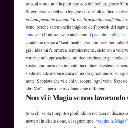
trota al forno, non la puoi fare con del bollito, giusto?O
Stregoneria si debbano leggere cose simili a, dico ad e
in luna piena invocando Marte, bruciando assafetida e 
bene, perché sarete -nella migliore dell’ipotesi- dei saput
conosci
“).Potreste avere anche tutti i
patentini e gli attesta
candeline messe a “sentimento”: voi non siete per nulla St
già l’idea mi fa orrore), semplicemente, siete voi a volerv
vorreste un’approvazione, un riconoscimento generale che
vostra ignoranza che in modo incontinente ostentate -senz
spalmate tale inconsistenza in modo ignominioso su argome
notte. Sappiate che vi è chi vi scopre, ogni volta. Sapeste
altri Voi”, a persone assolutamente differenti.
Non vi è Magia se non lavorando su
Solo chi senta l’impulso profondo di mettersi in discussio
mettersi in discussione, di seguire quel “
sentire la Magia