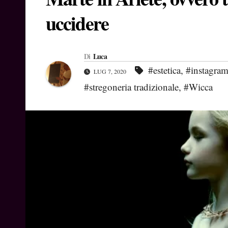
uccidere
Di
Luca
#estetica
,
#instagra
LUG 7, 2020
#stregoneria tradizionale
,
#Wicca