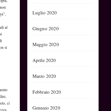
opra,
 non
Luglio 2020
ga”,
di al
Giugno 2020
oi
di
Maggio 2020
on si
Aprile 2020
Marzo 2020
mento
Febbraio 2020
dire,
eto, ci
Gennaio 2020
lezza