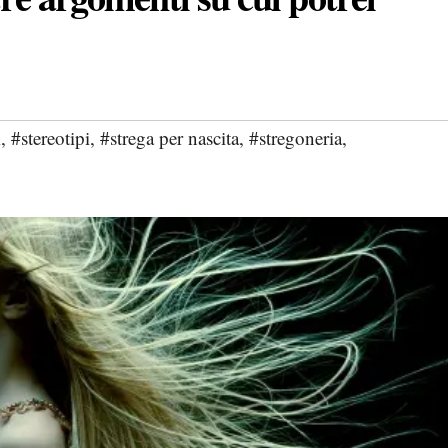
m
,
#stereotipi
,
#strega per nascita
,
#stregoneria
,