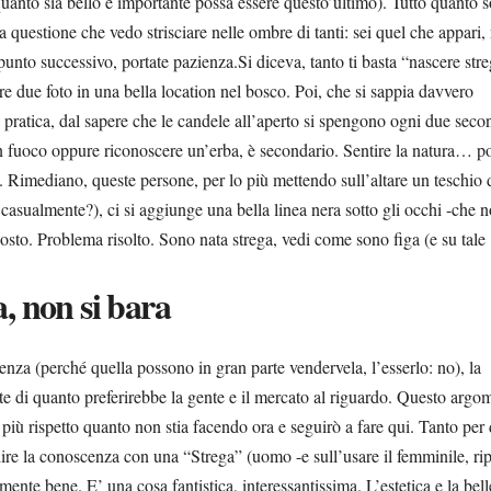
uanto sia bello e importante possa essere questo’ultimo). Tutto quanto s
a questione che vedo strisciare nelle ombre di tanti: sei quel che appari,
 punto successivo, portate pazienza.Si diceva, tanto ti basta “nascere stre
e due foto in una bella location nel bosco. Poi, che si sappia davvero
 pratica, dal sapere che le candele all’aperto si spengono ogni due secon
n fuoco oppure riconoscere un’erba
, è secondario. Sentire la natura… p
Rimediano, queste persone, per lo più mettendo sull’altare un teschio 
 casualmente?), ci si aggiunge una bella linea nera sotto gli occhi -che n
osto. Problema risolto. Sono nata strega, vedi come sono figa (e su tale
a, non si bara
enza (perché quella possono in gran parte vendervela, l’esserlo: no), la
te di quanto preferirebbe la gente e il mercato al riguardo.
Questo argo
i più rispetto quanto non stia facendo ora e seguirò a fare qui.
Tanto per 
e la conoscenza con una “Strega” (uomo -e sull’usare il femminile, rip
ente bene. E’ una cosa fantistica, interessantissima. L’estetica e la bel