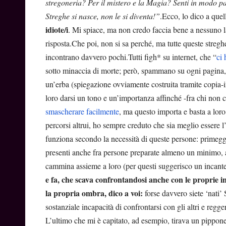
stregoneria? Per il mistero e la Magia? Senti in modo p
Streghe si nasce, non le si diventa!”
.Ecco, lo dico a que
idiote/i
. Mi spiace, ma non credo faccia bene a nessuno l
risposta.Che poi, non si sa perché, ma tutte queste streghe
incontrano davvero pochi.Tutti figh* su internet, che “
ci
sotto minaccia di morte; però, spammano su ogni pagina, 
un’erba (spiegazione ovviamente costruita tramite copia-in
loro darsi un tono e un’importanza affinché -fra chi non 
smascherare facilmente
, ma questo importa e basta a loro
percorsi altrui, ho sempre creduto che sia meglio essere l
funziona secondo la necessità di queste persone: primegg
presenti anche fra persone preparate almeno un minimo, a 
cammina assieme a loro (per questi suggerisco un incan
e fa, che scava confrontandosi anche con le proprie ins
la propria ombra, dico a voi:
forse davvero siete ‘nati’
sostanziale incapacità di confrontarsi con gli altri e reg
L’ultimo che mi è capitato, ad esempio, tirava un pippone