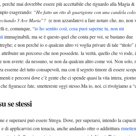
ra, perché mai dovrebbe essere più accettabile che riguardo alla Magia &
sempio esagerando:
“Ho fatto un rito di guarigione con una candela colo
recitando 3 Ave Maria”?
(e non azzardatevi a fare notare che, no, non 
elli e, comunque, “
io ho sentito così, cosa puoi saperne tu, non mi
ti
immaginabili, ma se è questo quel che conta per voi, se bastano due
reghe; e non perché io o qualcun altro vi voglia privare di tale “titolo” 
i attribuire un percorso che non possedete. la verità, quello che vi rode, 
 non avrete: da nessuno, se non da qualcun altro come voi. Non solo, n
a esserne del tutto consapevoli, ma con il segreto timore di essere scop
nti e percorsi dove c’è gente che ci spende quasi la vita intera, giorno
 che figuracce fate, smettereste oggi stesso.Ma io, noi, ci rivolgiamo a “
 se stessi
ne e superarsi può essere Strega. Dove, per superarsi, intendo la capacit
” e di applicarvisi con tenacia, anche andando oltre o addirittura
rimette