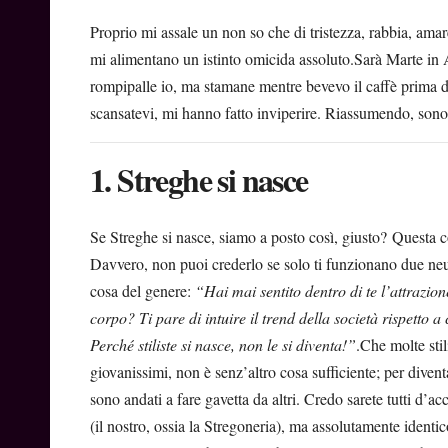
Proprio mi assale un non so che di tristezza, rabbia, amar
mi alimentano un istinto omicida assoluto.Sarà Marte in 
rompipalle io, ma stamane mentre bevevo il caffè prima di
scansatevi, mi hanno fatto inviperire. Riassumendo, sono 
1. Streghe si nasce
Se Streghe si nasce, siamo a posto così, giusto? Questa co
Davvero, non puoi crederlo se solo ti funzionano due neu
cosa del genere:
“Hai mai sentito dentro di te l’attrazion
corpo? Ti pare di intuire il trend della società rispetto 
Perché stiliste si nasce, non le si diventa!”
.Che molte stil
giovanissimi, non è senz’altro cosa sufficiente; per divent
sono andati a fare gavetta da altri. Credo sarete tutti d
(il nostro, ossia la Stregoneria), ma assolutamente ident