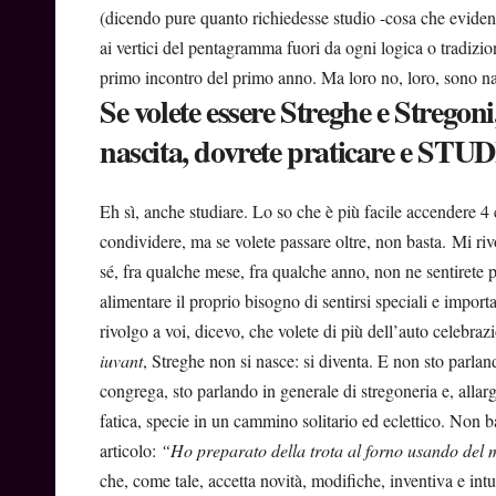
(dicendo pure quanto richiedesse studio -cosa che eviden
ai vertici del pentagramma fuori da ogni logica o tradiz
primo incontro del primo anno. Ma loro no, loro, sono n
Se volete essere Streghe e Stregoni
nascita, dovrete praticare e ST
Eh sì, anche studiare. Lo so che è più facile accendere 4
condividere, ma se volete passare oltre, non basta. Mi riv
sé, fra qualche mese, fra qualche anno, non ne sentirete p
alimentare il proprio bisogno di sentirsi speciali e import
rivolgo a voi, dicevo, che volete di più dell’auto celebra
iuvant
, Streghe non si nasce: si diventa. E non sto parla
congrega, sto parlando in generale di stregoneria e, al
fatica, specie in un cammino solitario ed eclettico. Non 
articolo:
“Ho preparato della trota al forno usando del 
che, come tale, accetta novità, modifiche, inventiva e int