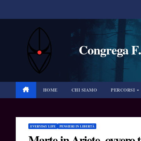
Salta
al
contenuto
Congrega F.
HOME
CHI SIAMO
PERCORSI
EVERYDAY LIFE
PENSIERI IN LIBERTÀ
Marte in Ariete, ovvero 