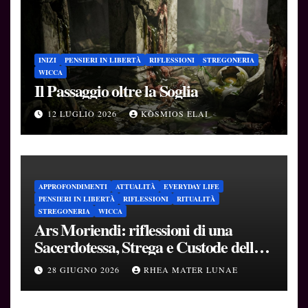
INIZI
PENSIERI IN LIBERTÀ
RIFLESSIONI
STREGONERIA
WICCA
Il Passaggio oltre la Soglia
12 LUGLIO 2026
KÒSMIOS ELAI
APPROFONDIMENTI
ATTUALITÀ
EVERYDAY LIFE
PENSIERI IN LIBERTÀ
RIFLESSIONI
RITUALITÀ
STREGONERIA
WICCA
Ars Moriendi: riflessioni di una
Sacerdotessa, Strega e Custode delle
Soglie
28 GIUGNO 2026
RHEA MATER LUNAE