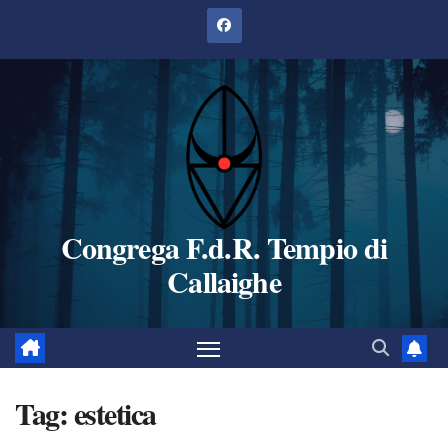
Salta
al
contenuto
Congrega F.d.R. Tempio di
Callaighe
Tag:
estetica