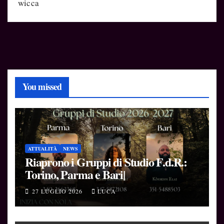
wicca
You missed
ATTUALITÀ
NEWS
Riaprono i Gruppi di Studio F.d.R.:
Torino, Parma e Bari|
27 LUGLIO 2026
LUCA