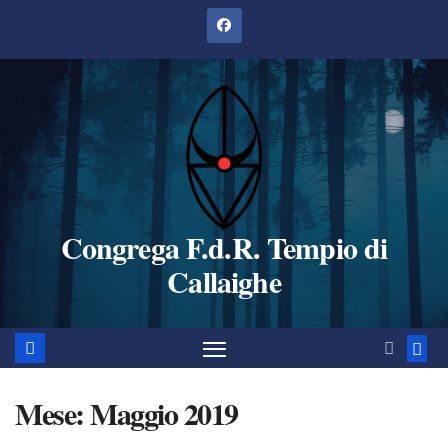
Salta
al
contenuto
Congrega F.d.R. Tempio di
Callaighe
Mese:
Maggio 2019