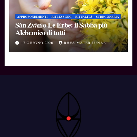
APPROFONDIMENTI
RIFLESSIONI
RITUALITÀ
STREGONERIA
Sàn Zvàn o Le Erbe: il Sabba più
Alchemico di tutti
17 GIUGNO 2026
RHEA MATER LUNAE