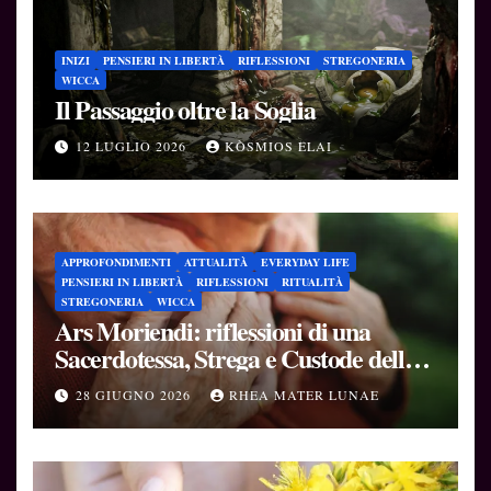
INIZI
PENSIERI IN LIBERTÀ
RIFLESSIONI
STREGONERIA
WICCA
Il Passaggio oltre la Soglia
12 LUGLIO 2026
KÒSMIOS ELAI
APPROFONDIMENTI
ATTUALITÀ
EVERYDAY LIFE
PENSIERI IN LIBERTÀ
RIFLESSIONI
RITUALITÀ
STREGONERIA
WICCA
Ars Moriendi: riflessioni di una
Sacerdotessa, Strega e Custode delle
Soglie
28 GIUGNO 2026
RHEA MATER LUNAE