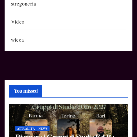
stregoneria
Video
wicca
You missed
ATTUALITÀ
NEWS
Riaprono i Gruppi di Studio F.d.R.: