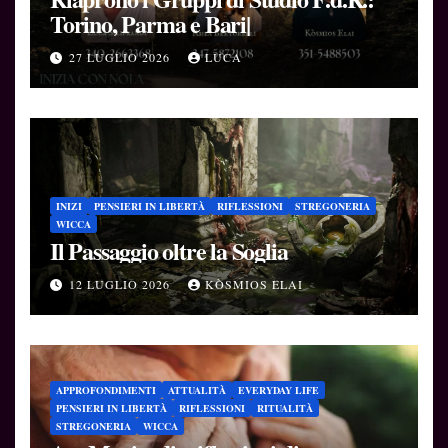
Torino, Parma e Bari|
27 LUGLIO 2026
LUCA
INIZI
PENSIERI IN LIBERTÀ
RIFLESSIONI
STREGONERIA
WICCA
Il Passaggio oltre la Soglia
12 LUGLIO 2026
KÒSMIOS ELAI
APPROFONDIMENTI
ATTUALITÀ
EVERYDAY LIFE
PENSIERI IN LIBERTÀ
RIFLESSIONI
RITUALITÀ
STREGONERIA
WICCA