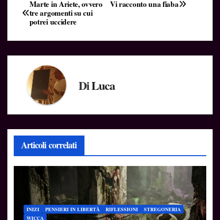
Navigazione
Marte in Ariete, ovvero
Vi racconto una fiaba
tre argomenti su cui
potrei uccidere
articoli
Di
Luca
Articoli correlati
INIZI
PENSIERI IN LIBERTÀ
RIFLESSIONI
STREGONERIA
WICCA