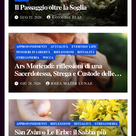
Il Passaggio oltre la Soglia
LUG 12, 2026
KÒSMIOS ELAI
APPROFONDIMENTI
ATTUALITÀ
EVERYDAY LIFE
PENSIERI IN LIBERTÀ
RIFLESSIONI
RITUALITÀ
STREGONERIA
WICCA
Ars Moriendi: riflessioni di una
Sacerdotessa, Strega e Custode delle
Soglie
GIU 28, 2026
RHEA MATER LUNAE
APPROFONDIMENTI
RIFLESSIONI
RITUALITÀ
STREGONERIA
Sàn Zvàn o Le Erbe: il Sabba più