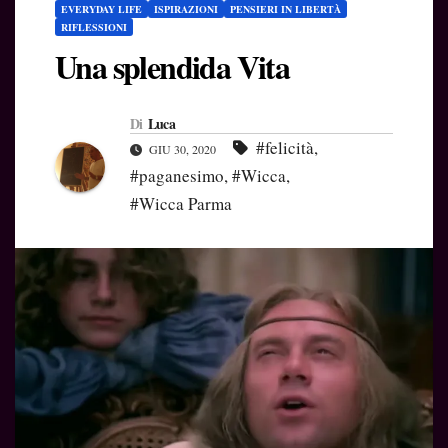
EVERYDAY LIFE
ISPIRAZIONI
PENSIERI IN LIBERTÀ
RIFLESSIONI
Una splendida Vita
Di
Luca
#felicità
,
GIU 30, 2020
#paganesimo
,
#Wicca
,
#Wicca Parma