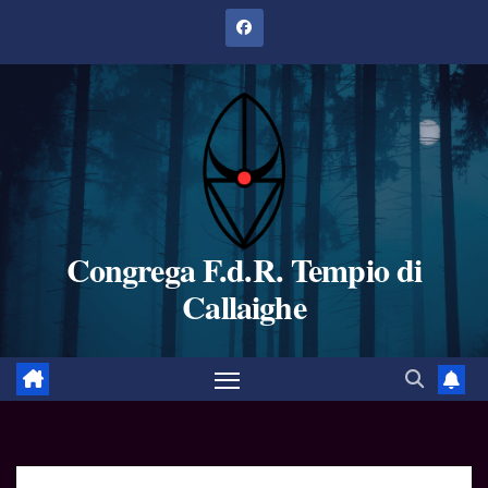
Salta
al
contenuto
Congrega F.d.R. Tempio di
Callaighe