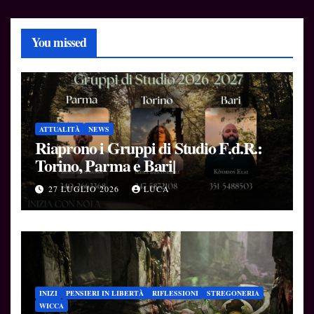
You missed
ATTUALITÀ
NEWS
Riaprono i Gruppi di Studio F.d.R.:
Torino, Parma e Bari|
27 LUGLIO 2026
LUCA
INIZI
PENSIERI IN LIBERTÀ
RIFLESSIONI
STREGONERIA
WICCA