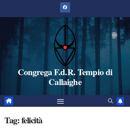
Salta
al
contenuto
Congrega F.d.R. Tempio di
Callaighe
Tag:
felicità