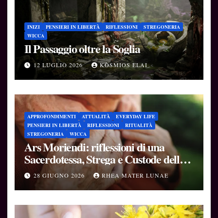
INIZI
PENSIERI IN LIBERTÀ
RIFLESSIONI
STREGONERIA
WICCA
Il Passaggio oltre la Soglia
12 LUGLIO 2026
KÒSMIOS ELAI
APPROFONDIMENTI
ATTUALITÀ
EVERYDAY LIFE
PENSIERI IN LIBERTÀ
RIFLESSIONI
RITUALITÀ
STREGONERIA
WICCA
Ars Moriendi: riflessioni di una
Sacerdotessa, Strega e Custode delle
Soglie
28 GIUGNO 2026
RHEA MATER LUNAE