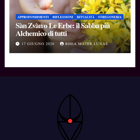
APPROFONDIMENTI
RIFLESSIONI
RITUALITÀ
STREGONERIA
Sàn Zvàn o Le Erbe: il Sabba più
Alchemico di tutti
17 GIUGNO 2026
RHEA MATER LUNAE