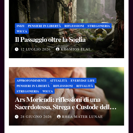
INIZI
PENSIERI IN LIBERTÀ
RIFLESSIONI
STREGONERIA
WICCA
Il Passaggio oltre la Soglia
12 LUGLIO 2026
KÒSMIOS ELAI
APPROFONDIMENTI
ATTUALITÀ
EVERYDAY LIFE
PENSIERI IN LIBERTÀ
RIFLESSIONI
RITUALITÀ
STREGONERIA
WICCA
Ars Moriendi: riflessioni di una
Sacerdotessa, Strega e Custode delle
Soglie
28 GIUGNO 2026
RHEA MATER LUNAE