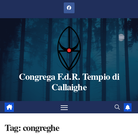
Salta
al
contenuto
Congrega F.d.R. Tempio di
Callaighe
Tag:
congreghe