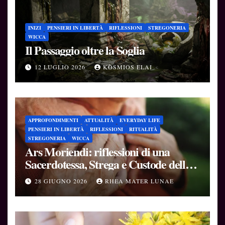
INIZI
PENSIERI IN LIBERTÀ
RIFLESSIONI
STREGONERIA
WICCA
Il Passaggio oltre la Soglia
12 LUGLIO 2026
KÒSMIOS ELAI
APPROFONDIMENTI
ATTUALITÀ
EVERYDAY LIFE
PENSIERI IN LIBERTÀ
RIFLESSIONI
RITUALITÀ
STREGONERIA
WICCA
Ars Moriendi: riflessioni di una
Sacerdotessa, Strega e Custode delle
Soglie
28 GIUGNO 2026
RHEA MATER LUNAE