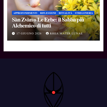
APPROFONDIMENTI
RIFLESSIONI
RITUALITÀ
STREGONERIA
Sàn Zvàn o Le Erbe: il Sabba più
Alchemico di tutti
17 GIUGNO 2026
RHEA MATER LUNAE