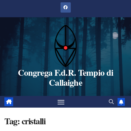
Salta
al
contenuto
Congrega F.d.R. Tempio di
Callaighe
Tag:
cristalli