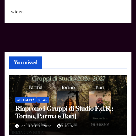
wicca
You missed
ATTUALITÀ
NEWS
Riaprono i Gruppi di Studio F.d.R.:
Torino, Parma e Bari|
27 LUGLIO 2026
LUCA