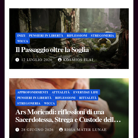
INIZI
PENSIERI IN LIBERTÀ
RIFLESSIONI
STREGONERIA
WICCA
Il Passaggio oltre la Soglia
12 LUGLIO 2026
KÒSMIOS ELAI
APPROFONDIMENTI
ATTUALITÀ
EVERYDAY LIFE
PENSIERI IN LIBERTÀ
RIFLESSIONI
RITUALITÀ
STREGONERIA
WICCA
Ars Moriendi: riflessioni di una
Sacerdotessa, Strega e Custode delle
Soglie
28 GIUGNO 2026
RHEA MATER LUNAE