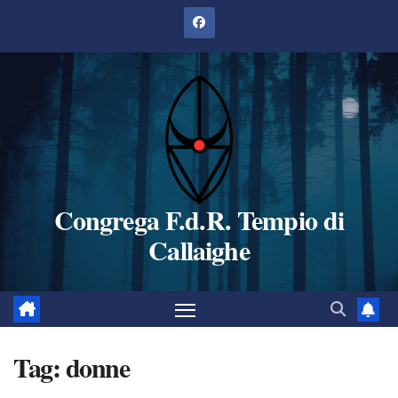
Salta
al
contenuto
Congrega F.d.R. Tempio di
Callaighe
Tag:
donne