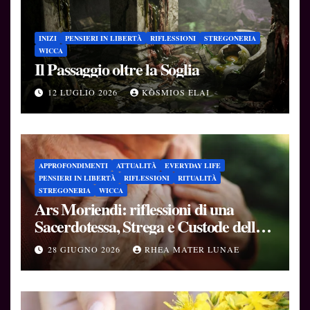
INIZI
PENSIERI IN LIBERTÀ
RIFLESSIONI
STREGONERIA
WICCA
Il Passaggio oltre la Soglia
12 LUGLIO 2026
KÒSMIOS ELAI
APPROFONDIMENTI
ATTUALITÀ
EVERYDAY LIFE
PENSIERI IN LIBERTÀ
RIFLESSIONI
RITUALITÀ
STREGONERIA
WICCA
Ars Moriendi: riflessioni di una
Sacerdotessa, Strega e Custode delle
Soglie
28 GIUGNO 2026
RHEA MATER LUNAE