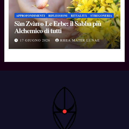
APPROFONDIMENTI
RIFLESSIONI
RITUALITÀ
STREGONERIA
Sàn Zvàn o Le Erbe: il Sabba più
Alchemico di tutti
17 GIUGNO 2026
RHEA MATER LUNAE