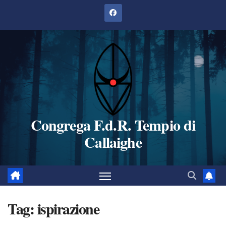
Salta
al
contenuto
Congrega F.d.R. Tempio di
Callaighe
Tag:
ispirazione