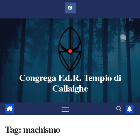
Salta
al
contenuto
Congrega F.d.R. Tempio di
Callaighe
Tag:
machismo