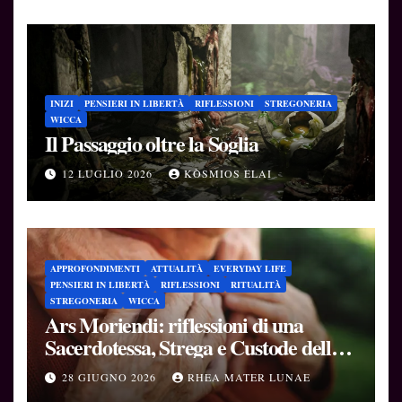
INIZI
PENSIERI IN LIBERTÀ
RIFLESSIONI
STREGONERIA
WICCA
Il Passaggio oltre la Soglia
12 LUGLIO 2026
KÒSMIOS ELAI
APPROFONDIMENTI
ATTUALITÀ
EVERYDAY LIFE
PENSIERI IN LIBERTÀ
RIFLESSIONI
RITUALITÀ
STREGONERIA
WICCA
Ars Moriendi: riflessioni di una
Sacerdotessa, Strega e Custode delle
Soglie
28 GIUGNO 2026
RHEA MATER LUNAE