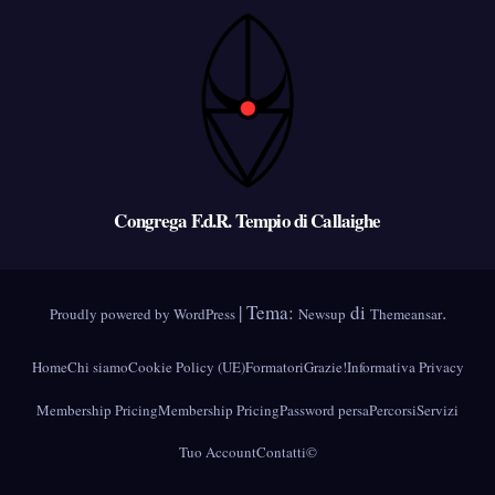
Congrega F.d.R. Tempio di Callaighe
|
Tema:
di
.
Proudly powered by WordPress
Newsup
Themeansar
Home
Chi siamo
Cookie Policy (UE)
Formatori
Grazie!
Informativa Privacy
Membership Pricing
Membership Pricing
Password persa
Percorsi
Servizi
Tuo Account
Contatti
©