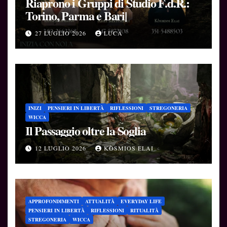
Riaprono i Gruppi di Studio F.d.R.:
Torino, Parma e Bari|
27 LUGLIO 2026
LUCA
INIZI
PENSIERI IN LIBERTÀ
RIFLESSIONI
STREGONERIA
WICCA
Il Passaggio oltre la Soglia
12 LUGLIO 2026
KÒSMIOS ELAI
APPROFONDIMENTI
ATTUALITÀ
EVERYDAY LIFE
PENSIERI IN LIBERTÀ
RIFLESSIONI
RITUALITÀ
STREGONERIA
WICCA