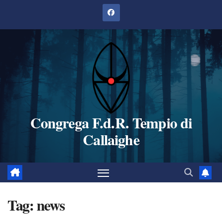
Salta
al
contenuto
Congrega F.d.R. Tempio di
Callaighe
Tag:
news