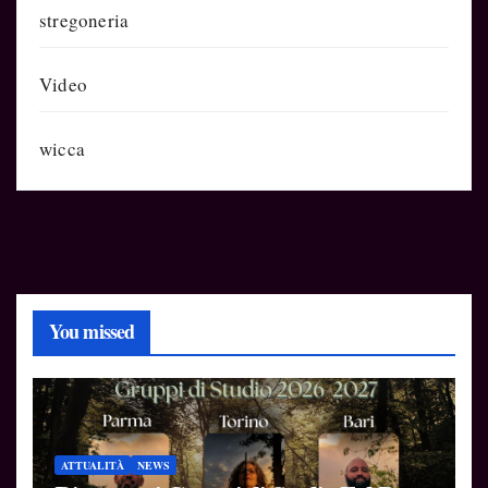
stregoneria
Video
wicca
You missed
ATTUALITÀ
NEWS