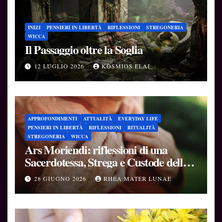
INIZI
PENSIERI IN LIBERTÀ
RIFLESSIONI
STREGONERIA
WICCA
Il Passaggio oltre la Soglia
12 LUGLIO 2026
KÒSMIOS ELAI
APPROFONDIMENTI
ATTUALITÀ
EVERYDAY LIFE
PENSIERI IN LIBERTÀ
RIFLESSIONI
RITUALITÀ
STREGONERIA
WICCA
Ars Moriendi: riflessioni di una
Sacerdotessa, Strega e Custode delle
Soglie
28 GIUGNO 2026
RHEA MATER LUNAE