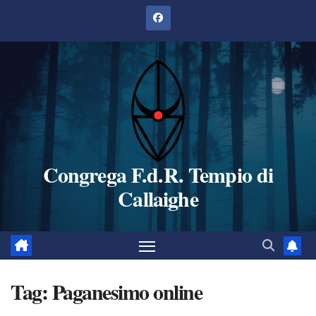
Salta
al
contenuto
Congrega F.d.R. Tempio di
Callaighe
Tag:
Paganesimo online