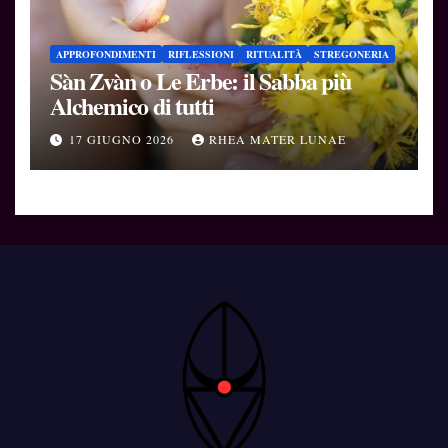
APPROFONDIMENTI
RIFLESSIONI
RITUALITÀ
STREGONERIA
Sàn Zvàn o Le Erbe: il Sabba più
Alchemico di tutti
17 GIUGNO 2026
RHEA MATER LUNAE