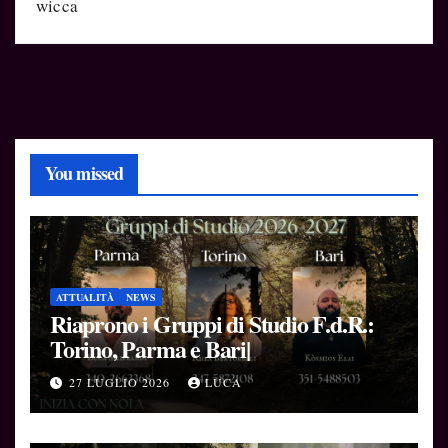
wicca
You missed
ATTUALITÀ
NEWS
Riaprono i Gruppi di Studio F.d.R.:
Torino, Parma e Bari|
27 LUGLIO 2026
LUCA