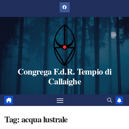
Salta
al
contenuto
Congrega F.d.R. Tempio di
Callaighe
Tag:
acqua lustrale