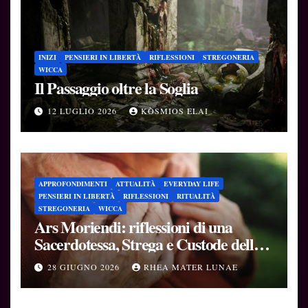
INIZI
PENSIERI IN LIBERTÀ
RIFLESSIONI
STREGONERIA
WICCA
Il Passaggio oltre la Soglia
12 LUGLIO 2026
KÒSMIOS ELAI
APPROFONDIMENTI
ATTUALITÀ
EVERYDAY LIFE
PENSIERI IN LIBERTÀ
RIFLESSIONI
RITUALITÀ
STREGONERIA
WICCA
Ars Moriendi: riflessioni di una
Sacerdotessa, Strega e Custode delle
Soglie
28 GIUGNO 2026
RHEA MATER LUNAE