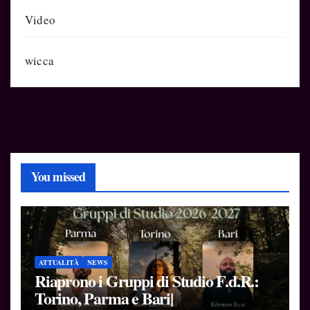
Video
wicca
You missed
ATTUALITÀ
NEWS
Riaprono i Gruppi di Studio F.d.R.:
Torino, Parma e Bari|