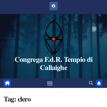
Salta
al
contenuto
Congrega F.d.R. Tempio di
Callaighe
Tag:
clero