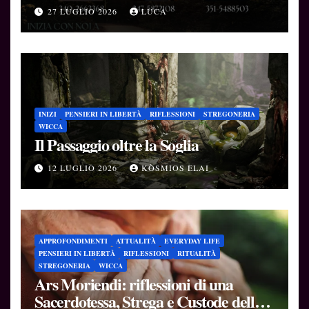
27 LUGLIO 2026
LUCA
INIZI
PENSIERI IN LIBERTÀ
RIFLESSIONI
STREGONERIA
WICCA
Il Passaggio oltre la Soglia
12 LUGLIO 2026
KÒSMIOS ELAI
APPROFONDIMENTI
ATTUALITÀ
EVERYDAY LIFE
PENSIERI IN LIBERTÀ
RIFLESSIONI
RITUALITÀ
STREGONERIA
WICCA
Ars Moriendi: riflessioni di una
Sacerdotessa, Strega e Custode delle