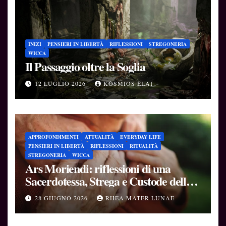
INIZI
PENSIERI IN LIBERTÀ
RIFLESSIONI
STREGONERIA
WICCA
Il Passaggio oltre la Soglia
12 LUGLIO 2026
KÒSMIOS ELAI
APPROFONDIMENTI
ATTUALITÀ
EVERYDAY LIFE
PENSIERI IN LIBERTÀ
RIFLESSIONI
RITUALITÀ
STREGONERIA
WICCA
Ars Moriendi: riflessioni di una
Sacerdotessa, Strega e Custode delle
Soglie
28 GIUGNO 2026
RHEA MATER LUNAE