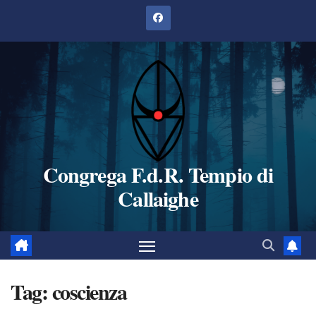
Salta
al
contenuto
Congrega F.d.R. Tempio di
Callaighe
Tag:
coscienza