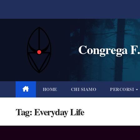
Salta
al
contenuto
Congrega F.
HOME
CHI SIAMO
PERCORSI
Tag:
Everyday Life