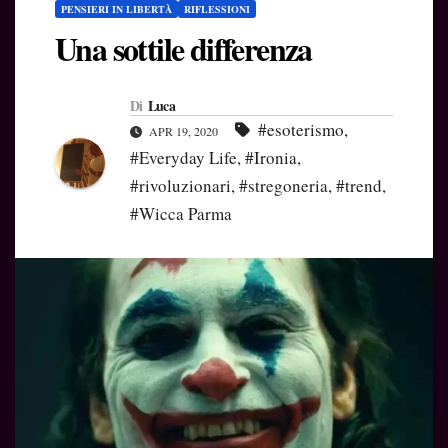
PENSIERI IN LIBERTÀ
RIFLESSIONI
Una sottile differenza
Di
Luca
#esoterismo
,
APR 19, 2020
#Everyday Life
,
#Ironia
,
#rivoluzionari
,
#stregoneria
,
#trend
,
#Wicca Parma