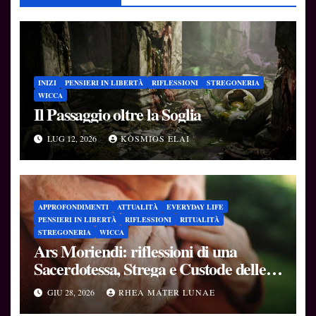
INIZI
PENSIERI IN LIBERTÀ
RIFLESSIONI
STREGONERIA
WICCA
Il Passaggio oltre la Soglia
LUG 12, 2026
KÒSMIOS ELAI
APPROFONDIMENTI
ATTUALITÀ
EVERYDAY LIFE
PENSIERI IN LIBERTÀ
RIFLESSIONI
RITUALITÀ
STREGONERIA
WICCA
Ars Moriendi: riflessioni di una
Sacerdotessa, Strega e Custode delle
Soglie
GIU 28, 2026
RHEA MATER LUNAE