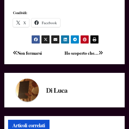
Condividi:
X
Facebook
Navigazione
Non fermarsi
Ho scoperto che…
articoli
Di
Luca
Articoli correlati