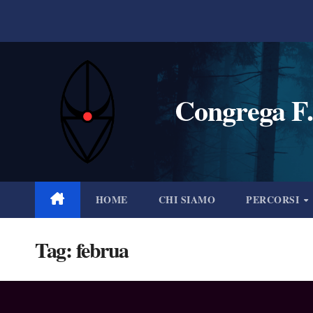
Salta
al
contenuto
Congrega F.
HOME
CHI SIAMO
PERCORSI
Tag:
februa