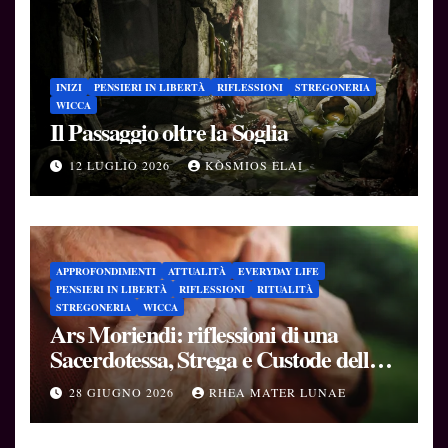
INIZI
PENSIERI IN LIBERTÀ
RIFLESSIONI
STREGONERIA
WICCA
Il Passaggio oltre la Soglia
12 LUGLIO 2026
KÒSMIOS ELAI
APPROFONDIMENTI
ATTUALITÀ
EVERYDAY LIFE
PENSIERI IN LIBERTÀ
RIFLESSIONI
RITUALITÀ
STREGONERIA
WICCA
Ars Moriendi: riflessioni di una
Sacerdotessa, Strega e Custode delle
Soglie
28 GIUGNO 2026
RHEA MATER LUNAE