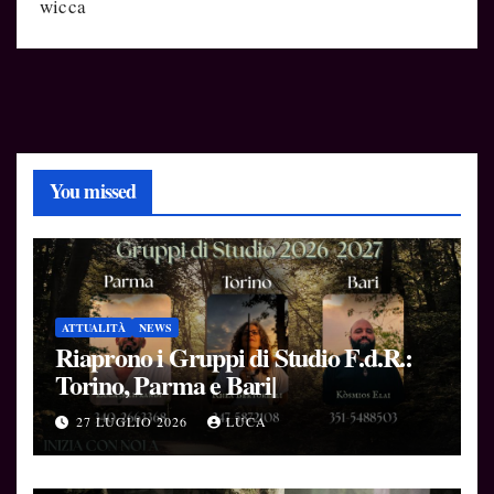
wicca
You missed
ATTUALITÀ
NEWS
Riaprono i Gruppi di Studio F.d.R.:
Torino, Parma e Bari|
27 LUGLIO 2026
LUCA