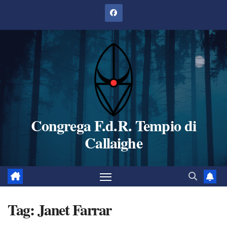
Salta
al
contenuto
Congrega F.d.R. Tempio di
Callaighe
Tag:
Janet Farrar