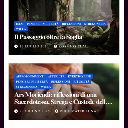
INIZI
PENSIERI IN LIBERTÀ
RIFLESSIONI
STREGONERIA
WICCA
Il Passaggio oltre la Soglia
12 LUGLIO 2026
KÒSMIOS ELAI
APPROFONDIMENTI
ATTUALITÀ
EVERYDAY LIFE
PENSIERI IN LIBERTÀ
RIFLESSIONI
RITUALITÀ
STREGONERIA
WICCA
Ars Moriendi: riflessioni di una
Sacerdotessa, Strega e Custode delle
Soglie
28 GIUGNO 2026
RHEA MATER LUNAE