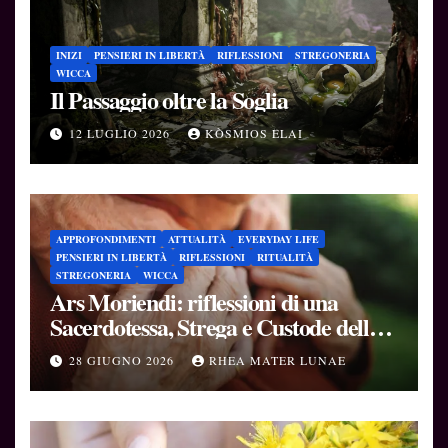
INIZI
PENSIERI IN LIBERTÀ
RIFLESSIONI
STREGONERIA
WICCA
Il Passaggio oltre la Soglia
12 LUGLIO 2026
KÒSMIOS ELAI
APPROFONDIMENTI
ATTUALITÀ
EVERYDAY LIFE
PENSIERI IN LIBERTÀ
RIFLESSIONI
RITUALITÀ
STREGONERIA
WICCA
Ars Moriendi: riflessioni di una
Sacerdotessa, Strega e Custode delle
Soglie
28 GIUGNO 2026
RHEA MATER LUNAE