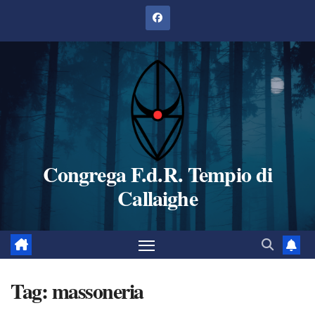
Salta
al
contenuto
Congrega F.d.R. Tempio di
Callaighe
Tag:
massoneria