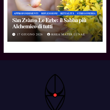
APPROFONDIMENTI
RIFLESSIONI
RITUALITÀ
STREGONERIA
Sàn Zvàn o Le Erbe: il Sabba più
Alchemico di tutti
17 GIUGNO 2026
RHEA MATER LUNAE