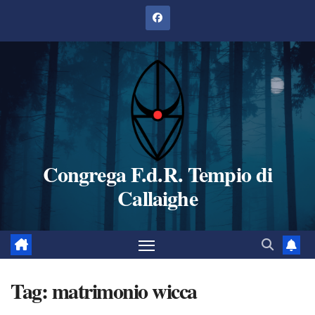
Salta
al
contenuto
Congrega F.d.R. Tempio di
Callaighe
Tag:
matrimonio wicca