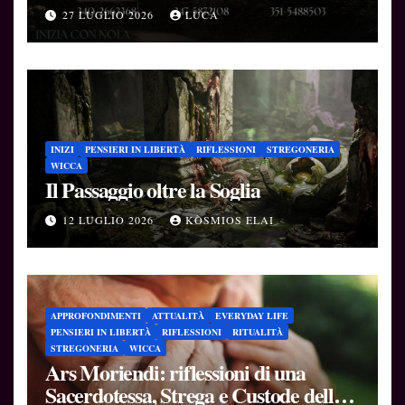
27 LUGLIO 2026
LUCA
INIZI
PENSIERI IN LIBERTÀ
RIFLESSIONI
STREGONERIA
WICCA
Il Passaggio oltre la Soglia
12 LUGLIO 2026
KÒSMIOS ELAI
APPROFONDIMENTI
ATTUALITÀ
EVERYDAY LIFE
PENSIERI IN LIBERTÀ
RIFLESSIONI
RITUALITÀ
STREGONERIA
WICCA
Ars Moriendi: riflessioni di una
Sacerdotessa, Strega e Custode delle