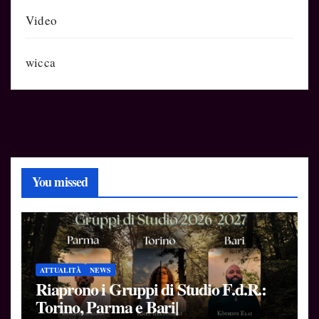
Video
wicca
You missed
ATTUALITÀ
NEWS
Riaprono i Gruppi di Studio F.d.R.:
Torino, Parma e Bari|