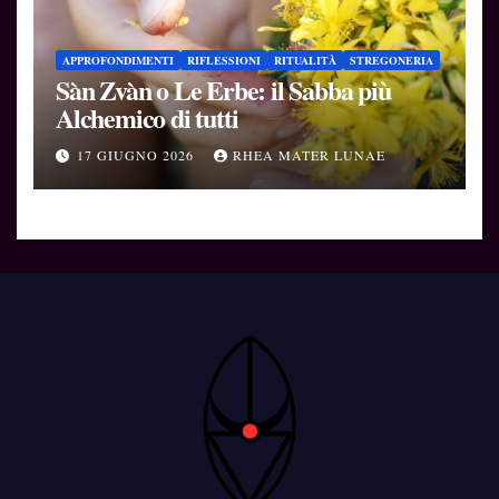
APPROFONDIMENTI
RIFLESSIONI
RITUALITÀ
STREGONERIA
Sàn Zvàn o Le Erbe: il Sabba più
Alchemico di tutti
17 GIUGNO 2026
RHEA MATER LUNAE