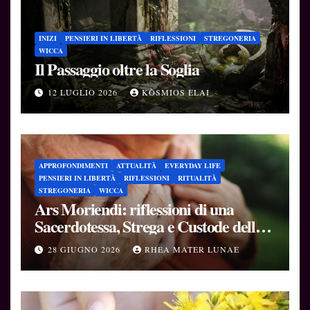
INIZI
PENSIERI IN LIBERTÀ
RIFLESSIONI
STREGONERIA
WICCA
Il Passaggio oltre la Soglia
12 LUGLIO 2026
KÒSMIOS ELAI
APPROFONDIMENTI
ATTUALITÀ
EVERYDAY LIFE
PENSIERI IN LIBERTÀ
RIFLESSIONI
RITUALITÀ
STREGONERIA
WICCA
Ars Moriendi: riflessioni di una
Sacerdotessa, Strega e Custode delle
Soglie
28 GIUGNO 2026
RHEA MATER LUNAE