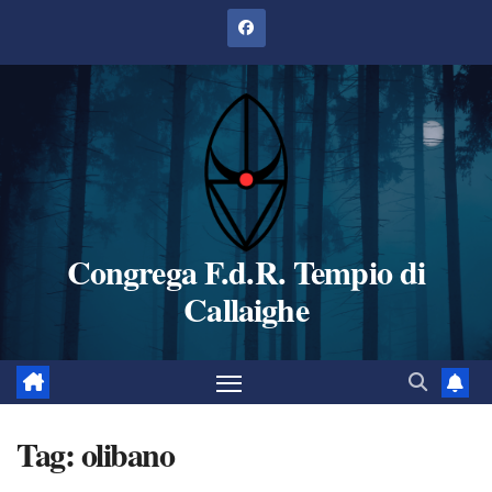
Salta
al
contenuto
Congrega F.d.R. Tempio di
Callaighe
Tag:
olibano