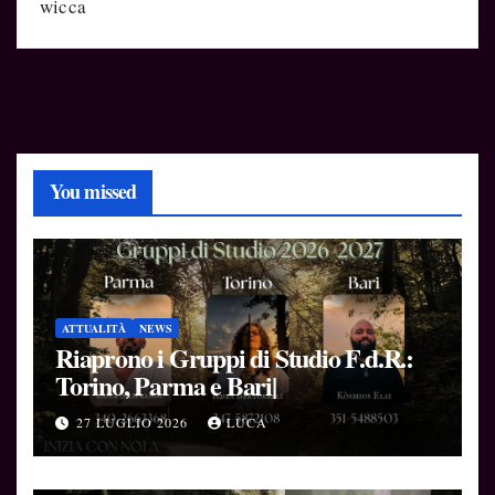
wicca
You missed
ATTUALITÀ
NEWS
Riaprono i Gruppi di Studio F.d.R.:
Torino, Parma e Bari|
27 LUGLIO 2026
LUCA