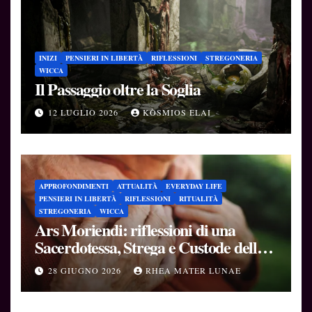
INIZI
PENSIERI IN LIBERTÀ
RIFLESSIONI
STREGONERIA
WICCA
Il Passaggio oltre la Soglia
12 LUGLIO 2026
KÒSMIOS ELAI
APPROFONDIMENTI
ATTUALITÀ
EVERYDAY LIFE
PENSIERI IN LIBERTÀ
RIFLESSIONI
RITUALITÀ
STREGONERIA
WICCA
Ars Moriendi: riflessioni di una
Sacerdotessa, Strega e Custode delle
Soglie
28 GIUGNO 2026
RHEA MATER LUNAE