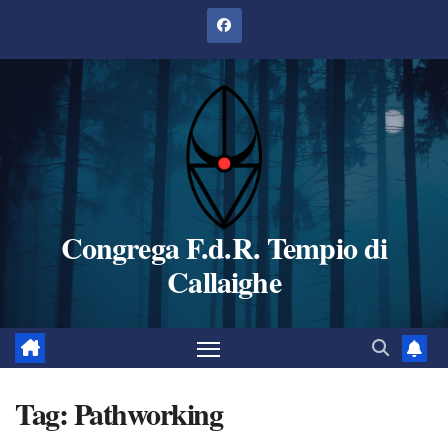
Salta
al
contenuto
Congrega F.d.R. Tempio di
Callaighe
Tag:
Pathworking