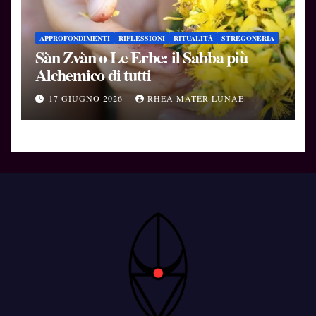
APPROFONDIMENTI
RIFLESSIONI
RITUALITÀ
STREGONERIA
Sàn Zvàn o Le Erbe: il Sabba più
Alchemico di tutti
17 GIUGNO 2026
RHEA MATER LUNAE