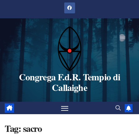
Salta
al
contenuto
Congrega F.d.R. Tempio di
Callaighe
Tag:
sacro