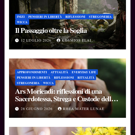
INIZI
PENSIERI IN LIBERTÀ
RIFLESSIONI
STREGONERIA
WICCA
Il Passaggio oltre la Soglia
12 LUGLIO 2026
KÒSMIOS ELAI
APPROFONDIMENTI
ATTUALITÀ
EVERYDAY LIFE
PENSIERI IN LIBERTÀ
RIFLESSIONI
RITUALITÀ
STREGONERIA
WICCA
Ars Moriendi: riflessioni di una
Sacerdotessa, Strega e Custode delle
Soglie
28 GIUGNO 2026
RHEA MATER LUNAE