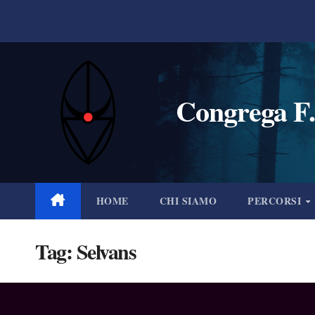
Salta
al
contenuto
Congrega F.
HOME
CHI SIAMO
PERCORSI
Tag:
Selvans