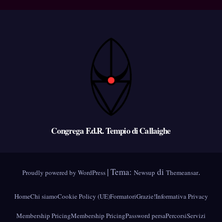
Congrega F.d.R. Tempio di Callaighe
|
Tema:
di
.
Proudly powered by WordPress
Newsup
Themeansar
Home
Chi siamo
Cookie Policy (UE)
Formatori
Grazie!
Informativa Privacy
Membership Pricing
Membership Pricing
Password persa
Percorsi
Servizi