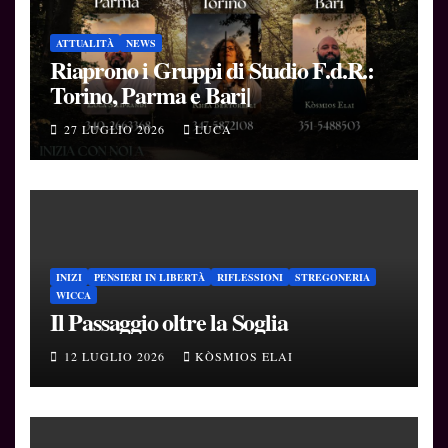
ATTUALITÀ
NEWS
Riaprono i Gruppi di Studio F.d.R.:
Torino, Parma e Bari|
27 LUGLIO 2026
LUCA
INIZI
PENSIERI IN LIBERTÀ
RIFLESSIONI
STREGONERIA
WICCA
Il Passaggio oltre la Soglia
12 LUGLIO 2026
KÒSMIOS ELAI