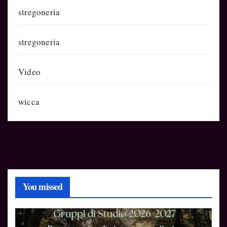
stregoneria
stregoneria
Video
wicca
You missed