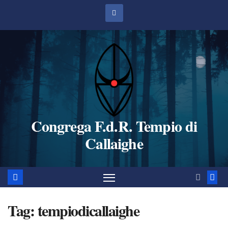
Salta
al
contenuto
Congrega F.d.R. Tempio di
Callaighe
Tag:
tempiodicallaighe