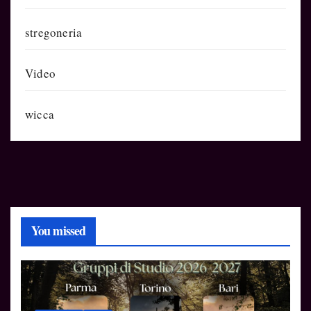
stregoneria
Video
wicca
You missed