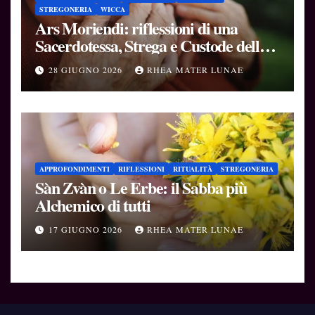
STREGONERIA
WICCA
Ars Moriendi: riflessioni di una
Sacerdotessa, Strega e Custode delle
Soglie
28 GIUGNO 2026
RHEA MATER LUNAE
APPROFONDIMENTI
RIFLESSIONI
RITUALITÀ
STREGONERIA
Sàn Zvàn o Le Erbe: il Sabba più
Alchemico di tutti
17 GIUGNO 2026
RHEA MATER LUNAE