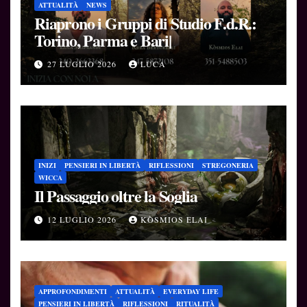
ATTUALITÀ
NEWS
Riaprono i Gruppi di Studio F.d.R.:
Torino, Parma e Bari|
27 LUGLIO 2026
LUCA
INIZI
PENSIERI IN LIBERTÀ
RIFLESSIONI
STREGONERIA
WICCA
Il Passaggio oltre la Soglia
12 LUGLIO 2026
KÒSMIOS ELAI
APPROFONDIMENTI
ATTUALITÀ
EVERYDAY LIFE
PENSIERI IN LIBERTÀ
RIFLESSIONI
RITUALITÀ