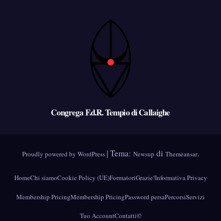
Congrega F.d.R. Tempio di Callaighe
|
Tema:
di
.
Proudly powered by WordPress
Newsup
Themeansar
Home
Chi siamo
Cookie Policy (UE)
Formatori
Grazie!
Informativa Privacy
Membership Pricing
Membership Pricing
Password persa
Percorsi
Servizi
Tuo Account
Contatti
©