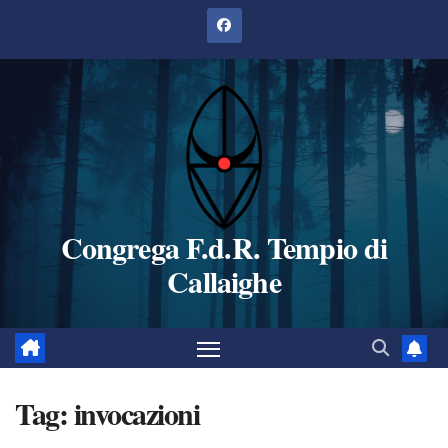
Salta
al
contenuto
Congrega F.d.R. Tempio di
Callaighe
Tag:
invocazioni