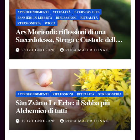
APPROFONDIMENTI
ATTUALITÀ
EVERYDAY LIFE
PENSIERI IN LIBERTÀ
RIFLESSIONI
RITUALITÀ
STREGONERIA
WICCA
Ars Moriendi: riflessioni di una
Sacerdotessa, Strega e Custode delle
Soglie
28 GIUGNO 2026
RHEA MATER LUNAE
APPROFONDIMENTI
RIFLESSIONI
RITUALITÀ
STREGONERIA
Sàn Zvàn o Le Erbe: il Sabba più
Alchemico di tutti
17 GIUGNO 2026
RHEA MATER LUNAE