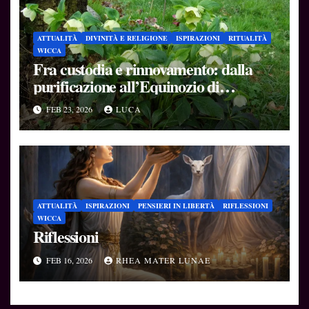
ATTUALITÀ
DIVINITÀ E RELIGIONE
ISPIRAZIONI
RITUALITÀ
WICCA
Fra custodia e rinnovamento: dalla
purificazione all’Equinozio di
Primavera
FEB 23, 2026
LUCA
ATTUALITÀ
ISPIRAZIONI
PENSIERI IN LIBERTÀ
RIFLESSIONI
WICCA
Riflessioni
FEB 16, 2026
RHEA MATER LUNAE