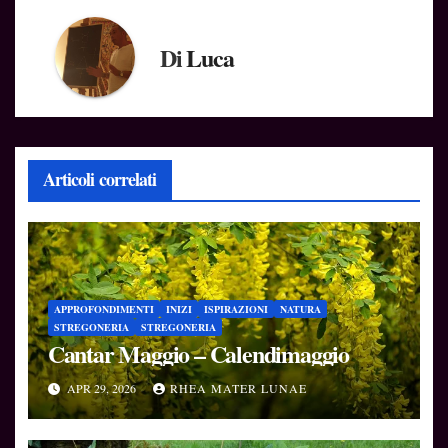
Di
Luca
Articoli correlati
APPROFONDIMENTI
INIZI
ISPIRAZIONI
NATURA
STREGONERIA
STREGONERIA
Cantar Maggio – Calendimaggio
APR 29, 2026
RHEA MATER LUNAE