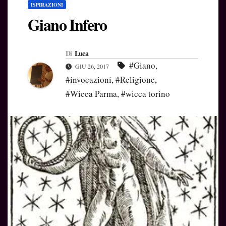
ISPIRAZIONI
Giano Infero
Di
Luca
#Giano
,
GIU 26, 2017
#invocazioni
,
#Religione
,
#Wicca Parma
,
#wicca torino