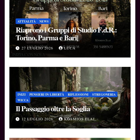
ATTUALITÀ
NEWS
Riaprono i Gruppi di Studio F.d.R.:
Torino, Parma e Bari|
27 LUGLIO 2026
LUCA
INIZI
PENSIERI IN LIBERTÀ
RIFLESSIONI
STREGONERIA
WICCA
Il Passaggio oltre la Soglia
12 LUGLIO 2026
KÒSMIOS ELAI