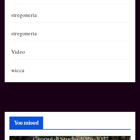
stregoneria
stregoneria
Video
wicca
You missed