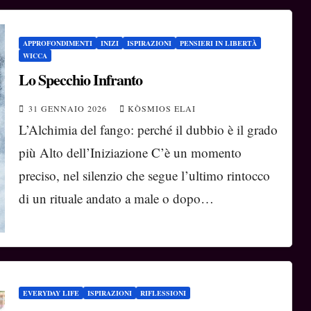
APPROFONDIMENTI
INIZI
ISPIRAZIONI
PENSIERI IN LIBERTÀ
WICCA
Lo Specchio Infranto
31 GENNAIO 2026
KÒSMIOS ELAI
L’Alchimia del fango: perché il dubbio è il grado
più Alto dell’Iniziazione C’è un momento
preciso, nel silenzio che segue l’ultimo rintocco
di un rituale andato a male o dopo…
EVERYDAY LIFE
ISPIRAZIONI
RIFLESSIONI