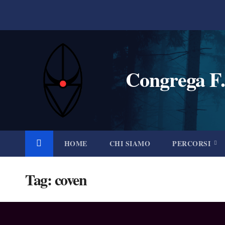
Salta
al
contenuto
Congrega F.
HOME
CHI SIAMO
PERCORSI
Tag:
coven