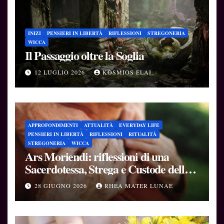
INIZI
PENSIERI IN LIBERTÀ
RIFLESSIONI
STREGONERIA
WICCA
Il Passaggio oltre la Soglia
12 LUGLIO 2026
KÒSMIOS ELAI
APPROFONDIMENTI
ATTUALITÀ
EVERYDAY LIFE
PENSIERI IN LIBERTÀ
RIFLESSIONI
RITUALITÀ
STREGONERIA
WICCA
Ars Moriendi: riflessioni di una
Sacerdotessa, Strega e Custode delle
Soglie
28 GIUGNO 2026
RHEA MATER LUNAE