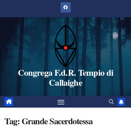
Salta
al
contenuto
Congrega F.d.R. Tempio di
Callaighe
Tag:
Grande Sacerdotessa