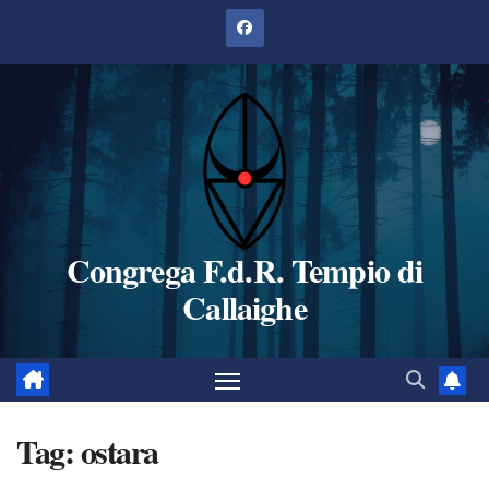
Salta
al
contenuto
Congrega F.d.R. Tempio di
Callaighe
Tag:
ostara