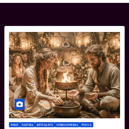
INIZI
NATURA
RITUALITÀ
STREGONERIA
WICCA