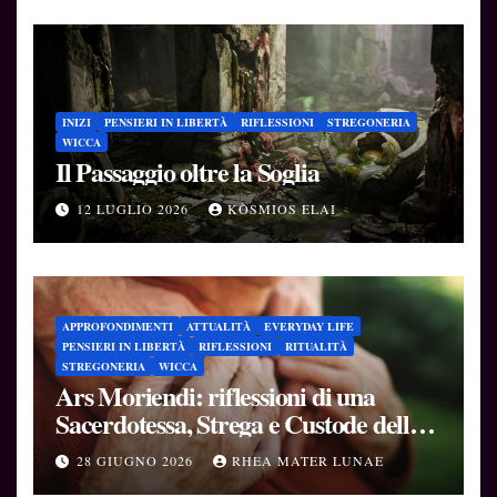
INIZI
PENSIERI IN LIBERTÀ
RIFLESSIONI
STREGONERIA
WICCA
Il Passaggio oltre la Soglia
12 LUGLIO 2026
KÒSMIOS ELAI
APPROFONDIMENTI
ATTUALITÀ
EVERYDAY LIFE
PENSIERI IN LIBERTÀ
RIFLESSIONI
RITUALITÀ
STREGONERIA
WICCA
Ars Moriendi: riflessioni di una
Sacerdotessa, Strega e Custode delle
Soglie
28 GIUGNO 2026
RHEA MATER LUNAE