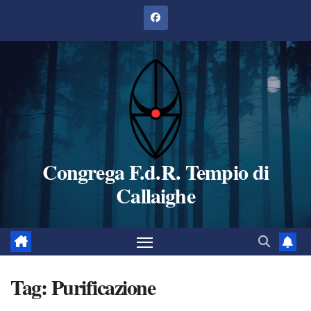
Salta
al
contenuto
Congrega F.d.R. Tempio di
Callaighe
Tag:
Purificazione