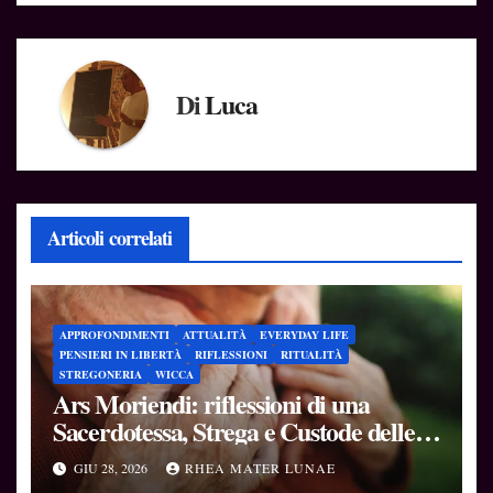
Di
Luca
Articoli correlati
APPROFONDIMENTI
ATTUALITÀ
EVERYDAY LIFE
PENSIERI IN LIBERTÀ
RIFLESSIONI
RITUALITÀ
STREGONERIA
WICCA
Ars Moriendi: riflessioni di una
Sacerdotessa, Strega e Custode delle
Soglie
GIU 28, 2026
RHEA MATER LUNAE