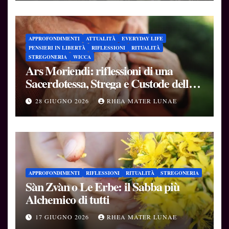
APPROFONDIMENTI
ATTUALITÀ
EVERYDAY LIFE
PENSIERI IN LIBERTÀ
RIFLESSIONI
RITUALITÀ
STREGONERIA
WICCA
Ars Moriendi: riflessioni di una
Sacerdotessa, Strega e Custode delle
Soglie
28 GIUGNO 2026
RHEA MATER LUNAE
APPROFONDIMENTI
RIFLESSIONI
RITUALITÀ
STREGONERIA
Sàn Zvàn o Le Erbe: il Sabba più
Alchemico di tutti
17 GIUGNO 2026
RHEA MATER LUNAE