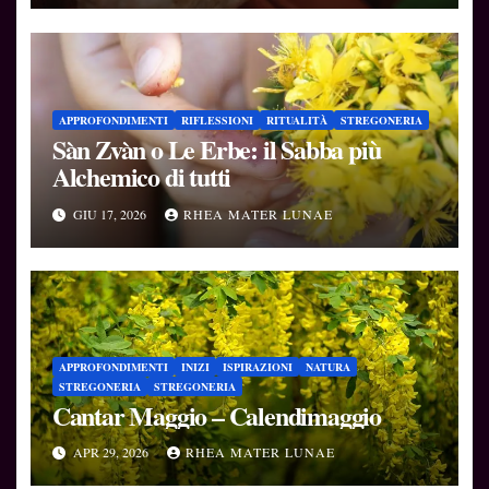
APPROFONDIMENTI
RIFLESSIONI
RITUALITÀ
STREGONERIA
Sàn Zvàn o Le Erbe: il Sabba più
Alchemico di tutti
GIU 17, 2026
RHEA MATER LUNAE
APPROFONDIMENTI
INIZI
ISPIRAZIONI
NATURA
STREGONERIA
STREGONERIA
Cantar Maggio – Calendimaggio
APR 29, 2026
RHEA MATER LUNAE