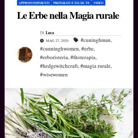
APPROFONDIMENTI
PREPARATI E FAI DA TE
VIDEO
Le Erbe nella Magia rurale
Di
Luca
#cuninghman
,
MAG 27, 2020
#cunninghwomen
,
#erbe
,
#erboristeria
,
#fitoterapia
,
#hedgewitchcraft
,
#magia rurale
,
#wisewomen