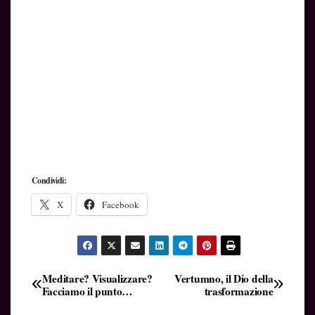
Condividi:
X
Facebook
Navigazione
Meditare? Visualizzare?
Vertumno, il Dio della
Facciamo il punto…
trasformazione
articoli