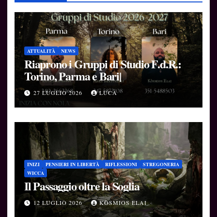
ATTUALITÀ
NEWS
Riaprono i Gruppi di Studio F.d.R.:
Torino, Parma e Bari|
27 LUGLIO 2026
LUCA
INIZI
PENSIERI IN LIBERTÀ
RIFLESSIONI
STREGONERIA
WICCA
Il Passaggio oltre la Soglia
12 LUGLIO 2026
KÒSMIOS ELAI