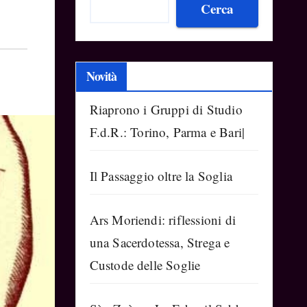
Cerca
Novità
Riaprono i Gruppi di Studio
F.d.R.: Torino, Parma e Bari|
Il Passaggio oltre la Soglia
Ars Moriendi: riflessioni di
una Sacerdotessa, Strega e
Custode delle Soglie