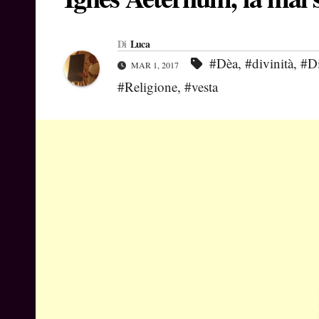
Di
Luca
#Dèa
,
#divinità
,
#Di
MAR 1, 2017
#Religione
,
#vesta