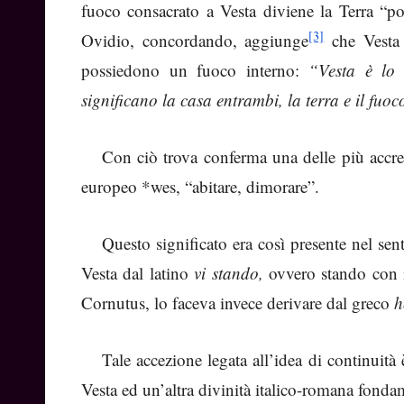
fuoco consacrato a Vesta diviene la Terra “pos
[3]
Ovidio, concordando, aggiunge
che Vesta 
possiedono un fuoco interno:
“Vesta è lo 
significano la casa entrambi, la terra e il fuo
Con ciò trova conferma una delle più accred
europeo *wes, “abitare, di­morare”.
Questo significato era così presente nel se
Vesta dal latino
vi stando,
ovvero stando con i
Cornutus, lo faceva invece derivare dal greco
h
Tale accezione legata all’idea di continuità 
Vesta ed un’altra divinità italico-romana fonda