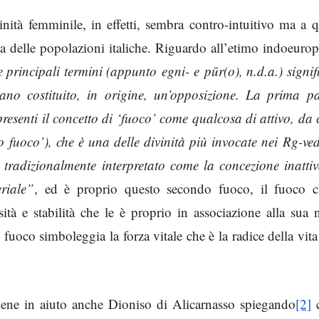
nità femminile, in effetti, sembra contro-intuitivo ma a 
a delle popolazioni italiche. Riguardo all’etimo indoeuro
e principali termini (appunto
egni- e
pūr(o), n.d.a.) signi
no costituito, in origine, un’opposizione. La prima pa
resenti il concetto di ‘fuoco’ come qualcosa di attivo, da 
o fuoco’), che è una delle divinità più invocate nei Rg-ve
 tradizionalmente interpretato come la concezione inattiv
riale”
, ed è proprio questo secondo fuoco, il fuoco c
ssità e stabilità che le è proprio in associazione alla sua 
 fuoco simboleggia la forza vitale che è la radice della vita
viene in aiuto anche Dioniso di Alicarnasso spiegando
[2]
c