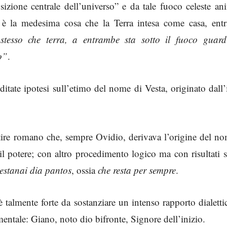
izione centrale dell’universo” e da tale fuoco celeste an
è la medesima cosa che la Terra intesa come casa, ent
stesso che terra, a entrambe sta sotto il fuoco guard
co”
.
itate ipotesi sull’etimo del nome di Vesta, originato dall
ntire romano che, sempre Ovidio, derivava l’origine del n
l potere; con altro procedimento logico ma con risultati s
estanai dia pantos
, ossia
che resta per sempre
.
è talmente forte da sostanziare un intenso rapporto dialetti
mentale: Giano, noto dio bifronte, Signore dell’inizio.