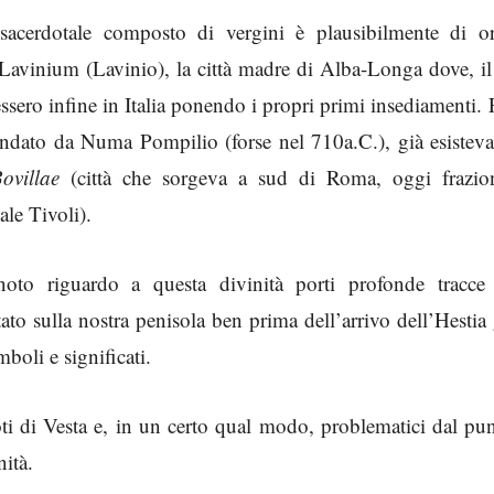
sacerdotale composto di vergini è plausibilmente di or
a Lavinium (Lavinio), la città madre di Alba-Longa dove, i
ssero infine in Italia ponendo i propri primi insediamenti.
fondato da Numa Pompilio (forse nel 710a.C.), già esistev
ovillae
(città che sorgeva a sud di Roma, oggi frazio
ale Tivoli).
oto riguardo a questa divinità porti profonde tracce 
stato sulla nostra penisola ben prima dell’arrivo dell’Hestia
boli e significati.
i di Vesta e, in un certo qual modo, problematici dal pun
nità.