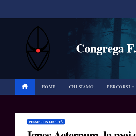
Salta
al
contenuto
Congrega F.
HOME
CHI SIAMO
PERCORSI
PENSIERI IN LIBERTÀ
Ignes Aeternum, la mai 