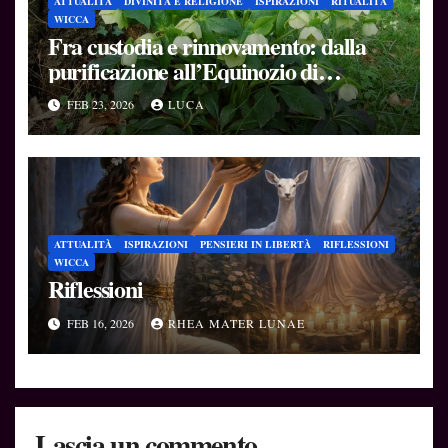
ATTUALITÀ
DIVINITÀ E RELIGIONE
ISPIRAZIONI
RITUALITÀ
WICCA
Fra custodia e rinnovamento: dalla
purificazione all’Equinozio di
Primavera
FEB 23, 2026
LUCA
ATTUALITÀ
ISPIRAZIONI
PENSIERI IN LIBERTÀ
RIFLESSIONI
WICCA
Riflessioni
FEB 16, 2026
RHEA MATER LUNAE
Lascia un commento