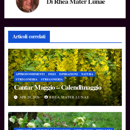
Di
Rhea Mater Lunae
Articoli correlati
APPROFONDIMENTI
INIZI
ISPIRAZIONI
NATURA
STREGONERIA
STREGONERIA
Cantar Maggio – Calendimaggio
APR 29, 2026
RHEA MATER LUNAE