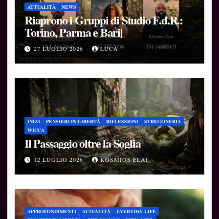
ATTUALITÀ
NEWS
Riaprono i Gruppi di Studio F.d.R.:
Torino, Parma e Bari|
27 LUGLIO 2026
LUCA
INIZI
PENSIERI IN LIBERTÀ
RIFLESSIONI
STREGONERIA
WICCA
Il Passaggio oltre la Soglia
12 LUGLIO 2026
KÒSMIOS ELAI
APPROFONDIMENTI
ATTUALITÀ
EVERYDAY LIFE