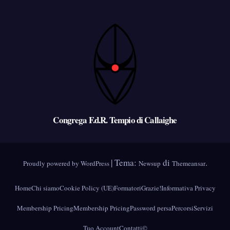
Congrega F.d.R. Tempio di Callaighe
|
Tema:
di
.
Proudly powered by WordPress
Newsup
Themeansar
Home
Chi siamo
Cookie Policy (UE)
Formatori
Grazie!
Informativa Privacy
Membership Pricing
Membership Pricing
Password persa
Percorsi
Servizi
Tuo Account
Contatti
©