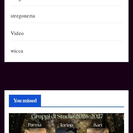
stregoneria
Video
wicca
You missed