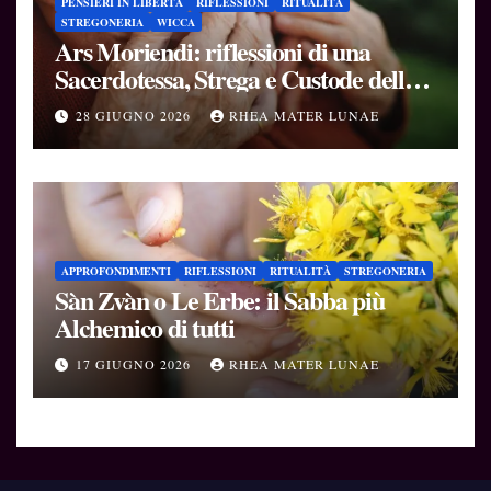
PENSIERI IN LIBERTÀ
RIFLESSIONI
RITUALITÀ
STREGONERIA
WICCA
Ars Moriendi: riflessioni di una
Sacerdotessa, Strega e Custode delle
Soglie
28 GIUGNO 2026
RHEA MATER LUNAE
APPROFONDIMENTI
RIFLESSIONI
RITUALITÀ
STREGONERIA
Sàn Zvàn o Le Erbe: il Sabba più
Alchemico di tutti
17 GIUGNO 2026
RHEA MATER LUNAE