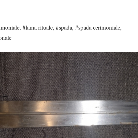
imoniale
,
#lama rituale
,
#spada
,
#spada cerimoniale
,
onale