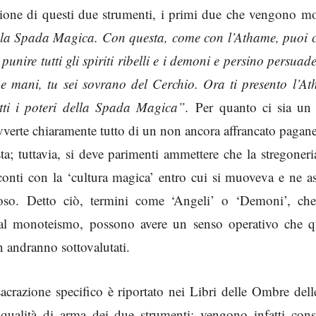
zione di questi due strumenti, i primi due che vengono mo
la Spada Magica. Con questa, come con l’Athame, puoi c
nire tutti gli spiriti ribelli e i demoni e persino persuade
tue mani, tu sei sovrano del Cerchio. Ora ti presento l’A
utti i poteri della Spada Magica”.
Per quanto ci sia un
avverte chiaramente tutto di un non ancora affrancato paga
ta; tuttavia, si deve parimenti ammettere che la stregoneri
onti con la ‘cultura magica’ entro cui si muoveva e ne as
oso. Detto ciò, termini come ‘Angeli’ o ‘Demoni’, ch
dal monoteismo, possono avere un senso operativo che q
 andranno sottovalutati.
acrazione specifico è riportato nei Libri delle Ombre del
 qualità di arma dei due strumenti; vengono infatti consa