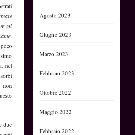
strati
Agosto 2023
reare
re gli
Giugno 2023
thame.
 poco
Marzo 2023
nesimo
a, nel
Febbraio 2023
sorbì
e non
Ottobre 2022
uesto
Maggio 2022
le due
Febbraio 2022
crati