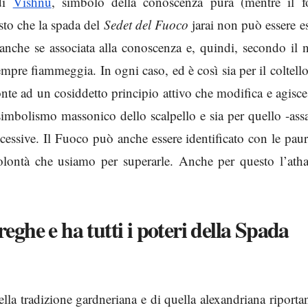
 di
Vishnu
, simbolo della conoscenza pura (mentre il f
to che la spada del
Sedet del Fuoco
jarai non può essere es
anche se associata alla conoscenza e, quindi, secondo il 
empre fiammeggia. In ogni caso, ed è così sia per il coltello
onte ad un cosiddetto principio attivo che modifica e agisce
l simbolismo massonico dello scalpello e sia per quello -ass
ccessive. Il Fuoco può anche essere identificato con le pau
olontà che usiamo per superarle. Anche per questo l’ath
reghe e ha tutti i poteri della Spada
lla tradizione gardneriana e di quella alexandriana riport