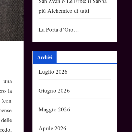
Sàn Zvàn o Le Erbe: il Sabba
più Alchemico di tutti
La Porta d’Oro…
Archivi
Luglio 2026
i una
Giugno 2026
ero la
o (con
Maggio 2026
spense
 delle
Aprile 2026
credo,