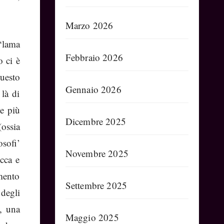
Marzo 2026
 ‘lama
Febbraio 2026
o ci è
questo
Gennaio 2026
là di
le più
Dicembre 2025
ossia
osofi’
Novembre 2025
ecca e
emento
Settembre 2025
degli
, una
Maggio 2025