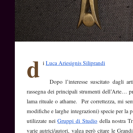
d
i
Luca Ariesignis Siliprandi
Dopo l’interesse suscitato dagli art
rassegna dei principali strumenti dell’Arte… p
lama rituale o athame. Per correttezza, mi sem
modifiche e larghe integrazioni) specie per la p
utilizzate nei
Gruppi di Studio
della nostra Tra
varie autrici/autori, valga però citare le Gran