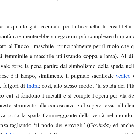
oci a quanto già accennato per la bacchetta, la cosiddetta
uliarità che meriterebbe spiegazioni più complesse di quant
gato al Fuoco –maschile- principalmente per il ruolo che 
di femminile e maschile utilizzando coppa e lama). Al di 
vale forse la pena partire dal simbolismo della spada nel
ese è il lampo, similmente il pugnale sacrificale
vedico
(
e folgori di
Indra
; così, allo stesso modo, ‘la spada dei Fil
tro cui si fondono i metalli e si compie l’opera per via S
uesto strumento alla conoscenza e al sapere, ossia all’el
va porta la spada fiammeggiante della verità nel mondo 
anza tagliando “il nodo dei grovigli” (
Govinda
) ed anche