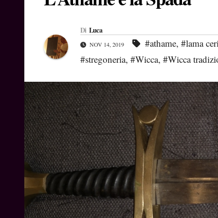
Di
Luca
#athame
,
#lama cer
NOV 14, 2019
#stregoneria
,
#Wicca
,
#Wicca tradizi