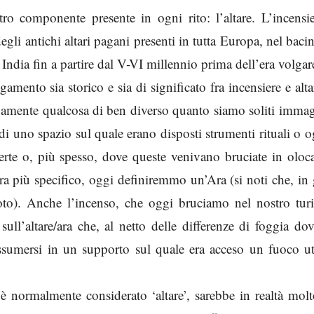
ro componente presente in ogni rito: l’altare. L’incensie
egli antichi altari pagani presenti in tutta Europa, nel baci
ndia fin a partire dal V-VI millennio prima dell’era volgar
mento sia storico e sia di significato fra incensiere e alta
tivamente qualcosa di ben diverso quanto siamo soliti imma
 di uno spazio sul quale erano disposti strumenti rituali o o
ferte o, più spesso, dove queste venivano bruciate in oloc
ra più specifico, oggi definiremmo un’Ara (si noti che, in
voto). Anche l’incenso, che oggi bruciamo nel nostro turi
ll’altare/ara che, al netto delle differenze di foggia do
assumersi in un supporto sul quale era acceso un fuoco ut
 è normalmente considerato ‘altare’, sarebbe in realtà mol