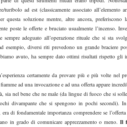
parte di questi strumenti rituali erano tripodi. Nonostan
/turibolo ad est (classicamente associato all’elemento ar
r questa soluzione mentre, altre ancora, preferiscono l
te poste le offerte e bruciato usualmente l’incenso. Inve
 sempre adeguato all’operazione rituale che si sta svol
 ad esempio, diversi riti prevedono un grande braciere po
biamo avuto, ha sempre dato ottimi risultati rispetto gli i
n’esperienza certamente da provare più e più volte nel pr
le fiamme ad una invocazione e ad una offerta appare incredi
lità, sia nel bene che ne male (da lingue di fuoco che si sol
 fuochi divampante che si spengono in pochi secondi). In 
co, era di fondamentale importanza comprendere se l’offerta
Il 
, erano in grado di comunicare apprezzamento o meno.