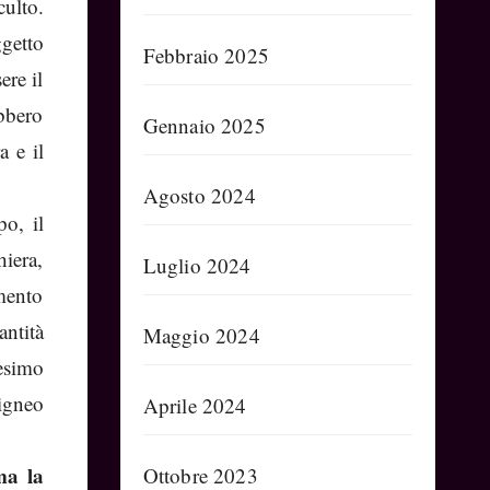
culto.
getto
Febbraio 2025
ere il
bbero
Gennaio 2025
a e il
Agosto 2024
po, il
hiera,
Luglio 2024
emento
antità
Maggio 2024
esimo
igneo
Aprile 2024
ma la
Ottobre 2023