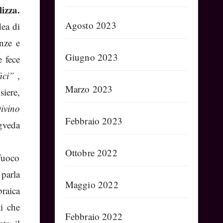
izza.
Agosto 2023
dea di
nze e
Giugno 2023
e fece
fici”
,
Marzo 2023
siere,
ivino
Febbraio 2023
veda
Ottobre 2022
 fuoco
parla
Maggio 2022
braica
i che
Febbraio 2022