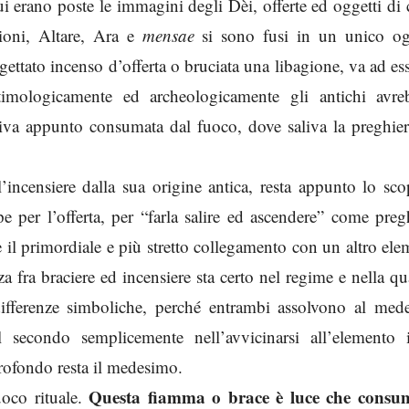
ui erano poste le immagini degli Dèi, offerte ed oggetti di 
zioni, Altare, Ara e
mensae
si sono fusi in un unico og
gettato incenso d’offerta o bruciata una libagione, va ad ess
imologicamente ed archeologicamente gli antichi avre
niva appunto consumata dal fuoco, dove saliva la preghier
’incensiere dalla sua origine antica, resta appunto lo sco
pe per l’offerta, per “farla salire ed ascendere” come preg
il primordiale e più stretto collegamento con un altro el
za fra braciere ed incensiere sta certo nel regime e nella qu
differenze simboliche, perché entrambi assolvono al med
al secondo semplicemente nell’avvicinarsi all’elemento 
profondo resta il medesimo.
Questa fiamma o brace è luce che consu
uoco rituale.