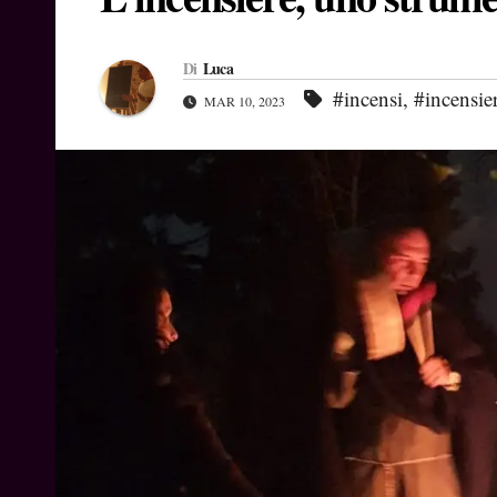
Di
Luca
#incensi
,
#incensie
MAR 10, 2023