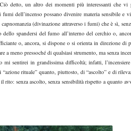
 Ciò detto, un altro dei momenti più interessanti che vi 
i fumi dell’incenso possano divenire materia sensibile e vi
i capnomanzia (divinazione attraverso i fumi) che è sì, senz
 o dello spandersi del fumo all’interno del cerchio o, anco
iciante o, ancora, si dispone o si orienta in direzione di p
fare a meno pressoché di qualsiasi strumento, ma senza ince
mi sentirei in grandissima difficoltà; infatti, l’incensier
i “azione rituale” quanto, piuttosto, di “ascolto” e di rilev
l rito: senza ascolto, senza sensibilità rispetto a quanto av