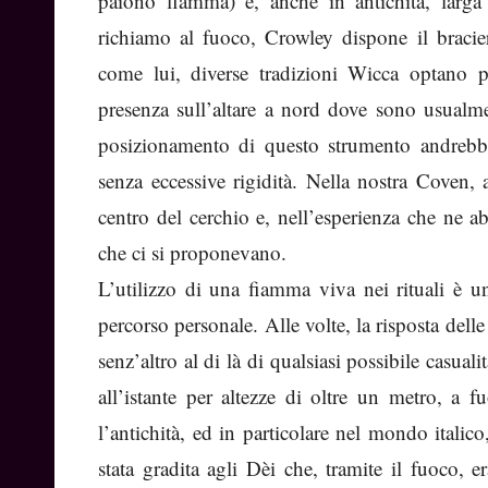
paiono fiamma) e, anche in antichità, larga 
richiamo al fuoco, Crowley dispone il braciere
come lui, diverse tradizioni Wicca optano pe
presenza sull’altare a nord dove sono usualmen
posizionamento di questo strumento andrebbe
senza eccessive rigidità. Nella nostra Coven,
centro del cerchio e, nell’esperienza che ne ab
che ci si proponevano.
L’utilizzo di una fiamma viva nei rituali è u
percorso personale. Alle volte, la risposta del
senz’altro al di là di qualsiasi possibile casua
all’istante per altezze di oltre un metro, a
l’antichità, ed in particolare nel mondo itali
stata gradita agli Dèi che, tramite il fuoco