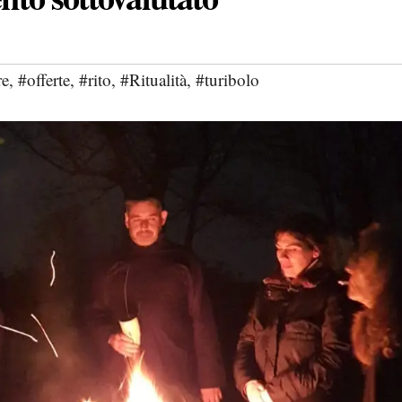
re
,
#offerte
,
#rito
,
#Ritualità
,
#turibolo