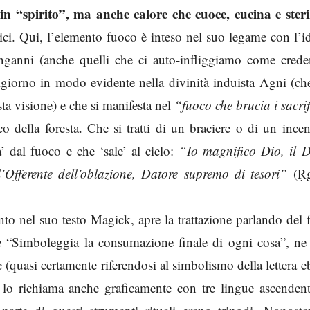
 in “spirito”, ma anche calore che cuoce, cucina e steril
agici. Qui, l’elemento fuoco è inteso nel suo legame con l’i
 inganni (anche quelli che ci auto-infliggiamo come crede
igiorno in modo evidente nella divinità induista Agni (ch
a visione) e che si manifesta nel
“fuoco che brucia i sacri
 della foresta. Che si tratti di un braciere o di un incen
’ dal fuoco e che ‘sale’ al cielo:
“Io magnifico Dio, il D
 l’Offerente dell’oblazione, Datore supremo di tesori”
(Ṛg
nto nel suo testo Magick, apre la trattazione parlando del
e “Simboleggia la consumazione finale di ogni cosa”, ne 
(quasi certamente riferendosi al simbolismo della lettera e
e lo richiama anche graficamente con tre lingue ascendent