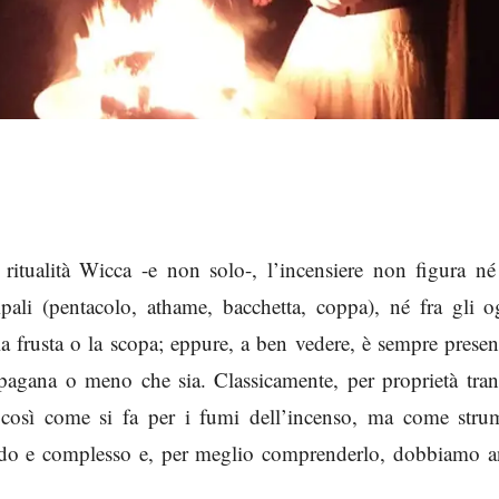
la ritualità Wicca -e non solo-, l’incensiere non figura né
pali (pentacolo, athame, bacchetta, coppa), né fra gli og
la frusta o la scopa; eppure, a ben vedere, è sempre presen
 pagana o meno che sia. Classicamente, per proprietà tran
ia così come si fa per i fumi dell’incenso, ma come stru
ndo e complesso e, per meglio comprenderlo, dobbiamo a