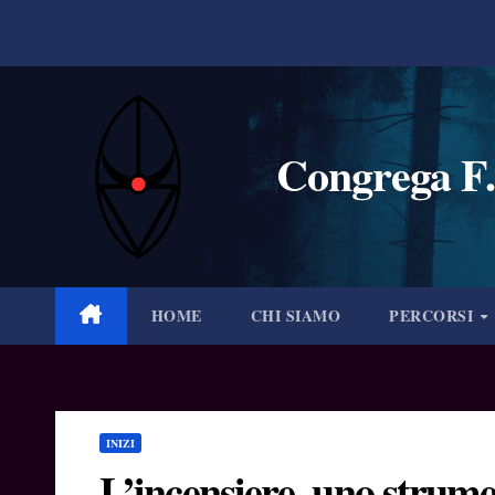
Salta
al
contenuto
Congrega F.
HOME
CHI SIAMO
PERCORSI
INIZI
L’incensiere, uno strume